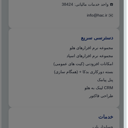
☎️ واحد خدمات مالیاتی: 38424
info@hac.ir
✉️
دسترسی سریع
مجموعه نرم افزارهای هلو
مجموعه نرم افزارهای اسپاد
امکانات افزودنی (کیت های عمومی)
بسته دورکاری بدکا + (همگام سازی)
پنل پیامک
CRM لینک به هلو
طراحی فاکتور
خدمات
حسابدار یاب