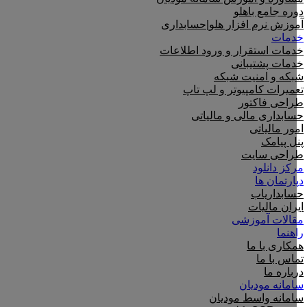
دوره جامع باهلو
آموزش نرم افزار هلو|حسابداری
خدمات
خدمات استقرار و ورود اطلاعات
خدمات پشتیبانی
شبکه و امنیت شبکه
تعمیرات کامپیوتر و لپ تاپ
طراحی فاکتور
حسابداری مالی و مالیاتی
امور مالیاتی
پنل پیامک
طراحی سایت
مرکز دانلود
دپارتمان ها
حسابداریاب
ایران مالیات
مقالات آموزشی
راهنما
همکاری با ما
تماس با ما
درباره ما
سامانه مودیان
سامانه واسط مودیان