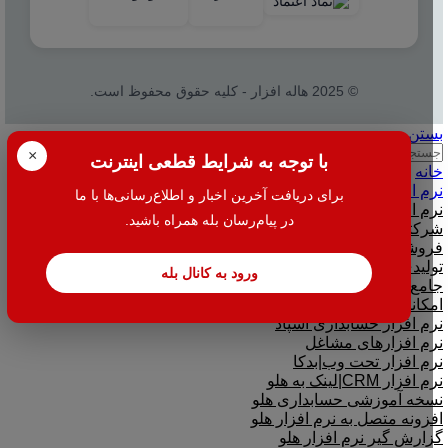
© 2025 هاله افزار - کلیه حقوق محفوظ است.
بستن
جستجو
×
با توجه به شرایط قطعی اینترنت
خانه
نرم افزار
برای دریافت آخرین اخبار و اطلاع‌رسانی‌ها با ما
نرم افزار حسابداری هلو
در پیام‌رسان بله همراه باشید.
شرکتی
فروشگاهی
تولیدی
ورود به کانال بله
جامع و صنعتی
امکانات افزودنی ( کیت های عمومی )
نرم افزار حسابداری اسپاد
نرم افزارهای مشاغل
نرم افزار تحت وب|بدکا
نرم افزار CRM|لینک به هلو
نسخه آموزشی حسابداری هلو
افزونه متصل به نرم افزار هلو
گزارش گیر نرم افزار هلو