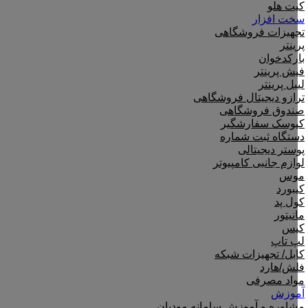
کیت هلو
سخت افزار
تجهیزات فروشگاهی
پرینتر
بارکدخوان
فیش پرینتر
لیبل پرینتر
ترازو دیجیتال فروشگاهی
صندوق فروشگاهی
کیوسک سفارشگیر
دستگاه ثبت شماره
پوستر دیجیتالی
لوازم جانبی کامپیوتر
موس
کیبورد
کول پد
مانیتور
کیس
لپ تاپ
کابل/ تجهیزات شبکه
فلش/هارد
مواد مصرفی
آموزش
مشاوره و آموزش سامانه مودیان