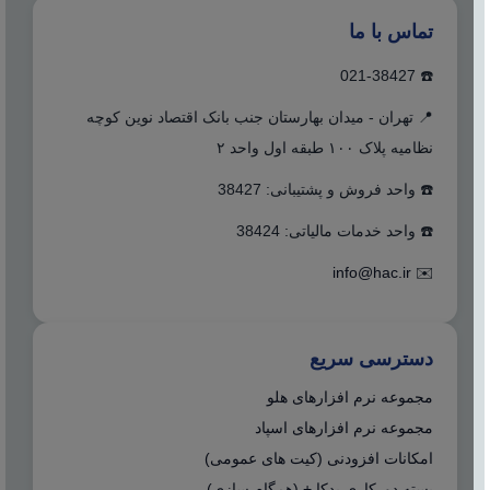
تماس با ما
☎️ 021-38427
📍 تهران - میدان بهارستان جنب بانک اقتصاد نوین کوچه
نظامیه پلاک ۱۰۰ طبقه اول واحد ۲
☎️ واحد فروش و پشتیبانی: 38427
☎️ واحد خدمات مالیاتی: 38424
info@hac.ir
✉️
دسترسی سریع
مجموعه نرم افزارهای هلو
مجموعه نرم افزارهای اسپاد
امکانات افزودنی (کیت های عمومی)
بسته دورکاری بدکا + (همگام سازی)