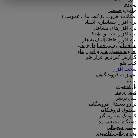
تولیدی
جامع و صنعتی
امکانات افزودنی ( کیت های عمومی )
نرم افزار حسابداری اسپاد
نرم افزارهای مشاغل
نرم افزار تحت وب|بدکا
نرم افزار CRM|لینک به هلو
نسخه آموزشی حسابداری هلو
افزونه متصل به نرم افزار هلو
گزارش گیر نرم افزار هلو
کیت هلو
سخت افزار
تجهیزات فروشگاهی
پرینتر
بارکدخوان
فیش پرینتر
لیبل پرینتر
ترازو دیجیتال فروشگاهی
صندوق فروشگاهی
کیوسک سفارشگیر
دستگاه ثبت شماره
پوستر دیجیتالی
لوازم جانبی کامپیوتر