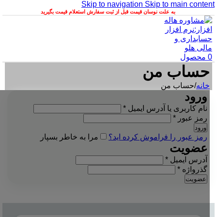
Skip to navigation
Skip to main content
به علت نوسان قیمت قبل از ثبت سفارش استعلام قیمت بگیرید
0
محصول
حساب من
خانه
/
حساب من
ورود
الزامی
نام کاربری یا آدرس ایمیل
*
الزامی
رمز عبور
*
ورود
رمز عبور را فراموش کرده اید؟
مرا به خاطر بسپار
عضویت
الزامی
آدرس ایمیل
*
الزامی
گذرواژه
*
عضویت