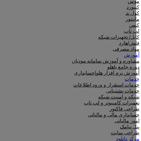
موس
کیبورد
کول پد
مانیتور
کیس
لپ تاپ
کابل/ تجهیزات شبکه
فلش/هارد
مواد مصرفی
آموزش
مشاوره و آموزش سامانه مودیان
دوره جامع باهلو
آموزش نرم افزار هلو|حسابداری
خدمات
خدمات استقرار و ورود اطلاعات
خدمات پشتیبانی
شبکه و امنیت شبکه
تعمیرات کامپیوتر و لپ تاپ
طراحی فاکتور
حسابداری مالی و مالیاتی
امور مالیاتی
پنل پیامک
طراحی سایت
مرکز دانلود