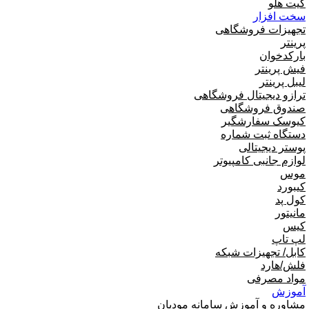
کیت هلو
سخت افزار
تجهیزات فروشگاهی
پرینتر
بارکدخوان
فیش پرینتر
لیبل پرینتر
ترازو دیجیتال فروشگاهی
صندوق فروشگاهی
کیوسک سفارشگیر
دستگاه ثبت شماره
پوستر دیجیتالی
لوازم جانبی کامپیوتر
موس
کیبورد
کول پد
مانیتور
کیس
لپ تاپ
کابل/ تجهیزات شبکه
فلش/هارد
مواد مصرفی
آموزش
مشاوره و آموزش سامانه مودیان