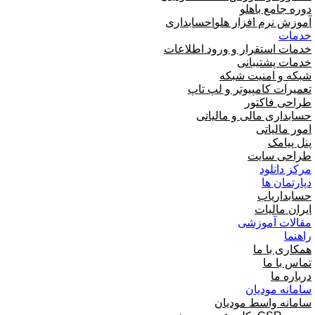
دوره جامع باهلو
آموزش نرم افزار هلو|حسابداری
خدمات
خدمات استقرار و ورود اطلاعات
خدمات پشتیبانی
شبکه و امنیت شبکه
تعمیرات کامپیوتر و لپ تاپ
طراحی فاکتور
حسابداری مالی و مالیاتی
امور مالیاتی
پنل پیامک
طراحی سایت
مرکز دانلود
دپارتمان ها
حسابداریاب
ایران مالیات
مقالات آموزشی
راهنما
همکاری با ما
تماس با ما
درباره ما
سامانه مودیان
سامانه واسط مودیان