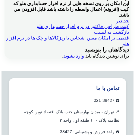
این امکان بر روی نسخه هایي از نرم افزار حسابداری هلو که
کيت (افزونه) اعمال واسطه را داشته باشد قابل افزودن مي
باشد.
جدیدتر
کیت طراحی فاکتور در نرم افزار حسابداری هلو
بازگشت به لیست
قدیمی تر
امکان معین اشخاص با ریزکالاها و چک ها در نرم افزار
هلو
دیدگاهتان را بنویسید
برای نوشتن دیدگاه باید
وارد بشوید
.
تماس با ما
☎️ 021-38427
📍 تهران - میدان بهارستان جنب بانک اقتصاد نوین کوچه
نظامیه پلاک ۱۰۰ طبقه اول واحد ۲
☎️ واحد فروش و پشتیبانی: 38427