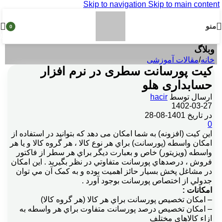
Skip to navigation
Skip to main content
منو
0
محصول
وبلاگ
خانه
/
مقالات آموزشی
کیت پورسانت سطری در نرم افزار
حسابداری هلو
ارسال توسط
hacir
1402-03-27
در تاریخ 1401-08-28
0
این کیت (افزونه) به شما امکان می دهد که بتوانيد در استفاده از
امکان واسطه (پورسانت) براي هر نوع کالا ، هر گروه کالا و يا هر
واسطه (ويزيتور) خاص و بعبارت ديگر براي هر سطر از فاکتور
فروش ، درصدهاي پورسانت متفاوتي در نظر بگيريد . اين امکان
در مشاغل پخش بسيار حائز اهميت بوده و به کمک آن مي توان
جدولي از اختصاص پورسانت بوجود آورد .
امکانات :
– امکان تخصيص پورسانت براي هر کالا (هر گروه کالا)
– امکان تخصيص درصد پورسانت متفاوت براي هر واسطه به
ازاء کالاهاي مختلف