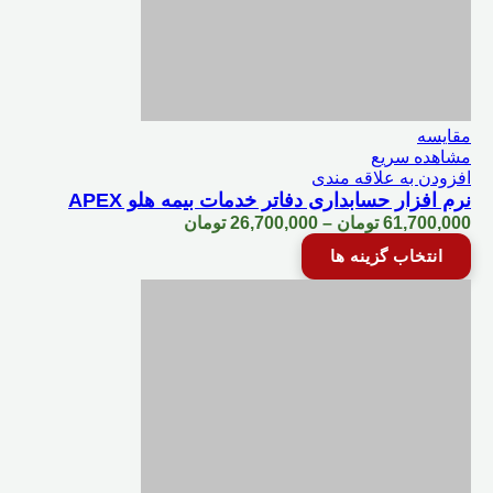
صفحه
محصول
انتخاب
شوند
مقایسه
مشاهده سریع
افزودن به علاقه مندی
نرم‌‌ افزار حسابداری دفاتر خدمات بیمه هلو APEX
Price
61,700,000
تومان
–
26,700,000
تومان
range:
این
انتخاب گزینه ها
26,700,000 تومان
محصول
through
دارای
61,700,000 تومان
انواع
مختلفی
می
باشد.
گزینه
ها
ممکن
است
در