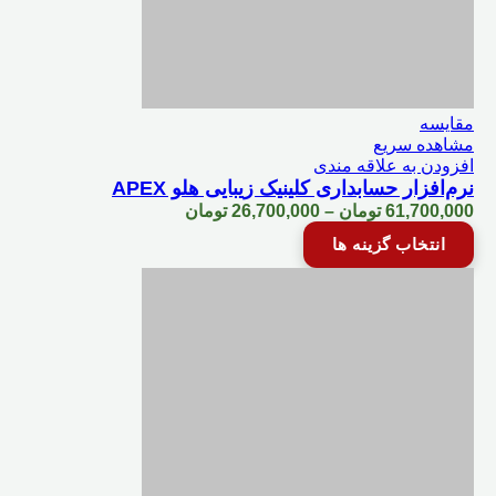
محصول
انتخاب
شوند
مقایسه
مشاهده سریع
افزودن به علاقه مندی
نرم‌افزار حسابداری کلینیک زیبایی هلو APEX
Price
61,700,000
تومان
–
26,700,000
تومان
range:
این
انتخاب گزینه ها
26,700,000 تومان
محصول
through
دارای
61,700,000 تومان
انواع
مختلفی
می
باشد.
گزینه
ها
ممکن
است
در
صفحه