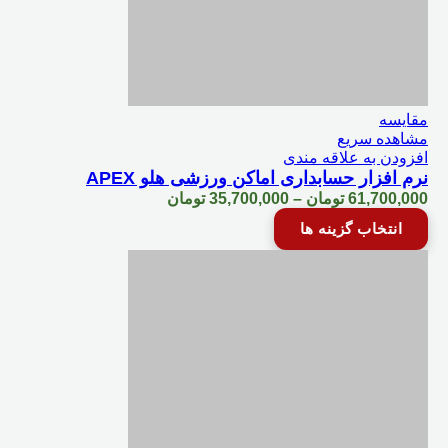
صفحه
محصول
انتخاب
شوند
مقایسه
مشاهده سریع
افزودن به علاقه مندی
نرم‌‌ افزار حسابداری اماکن ورزشی هلو APEX
Price
61,700,000
تومان
–
35,700,000
تومان
range:
این
انتخاب گزینه ها
35,700,000 تومان
محصول
through
دارای
61,700,000 تومان
انواع
مختلفی
می
باشد.
گزینه
ها
ممکن
است
در
صفحه