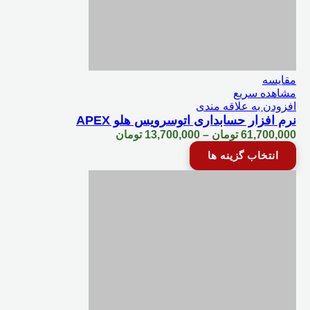
محصول
انتخاب
شوند
مقایسه
مشاهده سریع
افزودن به علاقه مندی
نرم‌‌ افزار حسابداری اتوسرویس هلو APEX
Price
61,700,000
تومان
–
13,700,000
تومان
range:
این
انتخاب گزینه ها
13,700,000 تومان
محصول
through
دارای
61,700,000 تومان
انواع
مختلفی
می
باشد.
گزینه
ها
ممکن
است
در
صفحه