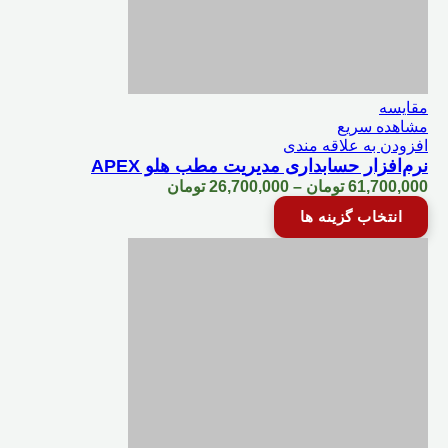
محصول
انتخاب
شوند
مقایسه
مشاهده سریع
افزودن به علاقه مندی
نرم‌افزار حسابداری مدیریت مطب هلو APEX
Price
61,700,000
تومان
–
26,700,000
تومان
range:
این
انتخاب گزینه ها
26,700,000 تومان
محصول
through
دارای
61,700,000 تومان
انواع
مختلفی
می
باشد.
گزینه
ها
ممکن
است
در
صفحه