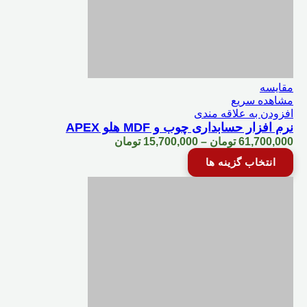
صفحه
محصول
انتخاب
شوند
مقایسه
مشاهده سریع
افزودن به علاقه مندی
نرم‌‌ افزار حسابداری چوب و MDF هلو APEX
Price
61,700,000
تومان
–
15,700,000
تومان
range:
این
انتخاب گزینه ها
15,700,000 تومان
محصول
through
دارای
61,700,000 تومان
انواع
مختلفی
می
باشد.
گزینه
ها
ممکن
است
در