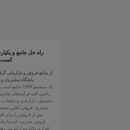
ند که اطلاعات تماس و تعامل با مشتری (و بالعکس) را می‌توان به راحت
 به صورت سلسله مراتبی در یک شرکت یا سازمان ذخیره کرد و به تیم ه
کارکنان مرتبط با مشتری می دهد.
راه حل جامع و یکپارچ
کسب و
از منابع فروش و بازاریابی گرف
باشگاه مشتریان و 
یک سیستم CRM جامع 
راحتی کلیه فرآیندهای تجاری
محصول، بازاریابی و تبلیغات
مشتری، فروش آنلاین محص
پس از فروش را برای افز
فروش مدیریت کند.ما راه 
افزاری یکپارچه ارائه می دهی