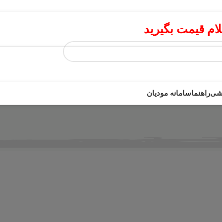
م قیمت بگیرید
زشی
راهنما
سامانه مودیان
با مشتری