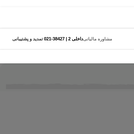
مشاوره مالیاتی
داخلی 2 | 38427-021
تمدید و پشتیبانی
تمام داده های مشتری را در یک پایگاه داده متمرکز جمع آوری می کند و آن را جامع می کند. سازمان‌ها از سیستم‌های CRM