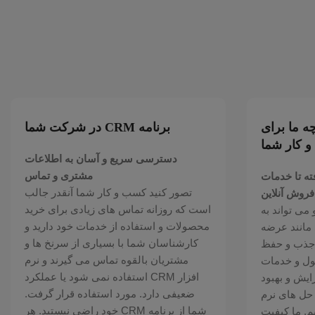
ی پیدا کرد، طبقه‌بندی کرد و در هر
ای فروش دید کلی از نحوه تعامل همه
ه ما برای
برنامه CRM در شرکت شما
 کار شما
دسترسی سریع و آسان به اطلاعات
مشتری و تماس
ته تا خدمات
تصور کنید کسب و کار شما آنقدر جالب
فروش آنلاین
است که روزانه تماس های زیادی برای خرید
است و می تواند به
محصولات و استفاده از خدمات خود دارید و
 مانند عرضه
کارشناسان شما با بسیاری از سرنخ ها و
، جذب و حفظ
مشتریان بالقوه تماس می گیرند و نرم
ول و خدمات
افزار CRM استفاده نمی شود یا عملکرد
ایش و بهبود
ضعیفی دارد. مورد استفاده قرار گرفت.
حل های نرم
شما از برنامه CRM خود راضی نیستید. هر
م. ما کیفیت