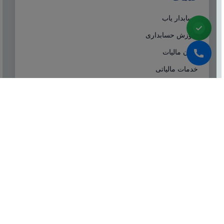
حسابدار یاب
آموزش حسابداری
ایران مالیات
خدمات مالیاتی
سامانه مودیان
درباره ما
شرکت مشاوره هاله افزار از سال ۱۳۷۷ همزمان با شروع
تولید نرم افزار حسابداری هلو، فعالیت تخصصی خود در
زمینه معرفی، مشاوره و انتخاب درست نرم افزار
حسابداری، تهیه سیستم‌های اطلاعاتی و لوازم جانبی مورد
نیاز نرم‌افزاری، استقرار سیستم حسابداری و آموزش و
ارائه خدمات حسابداری و مالیاتی بصورت کاملا تخصصی و