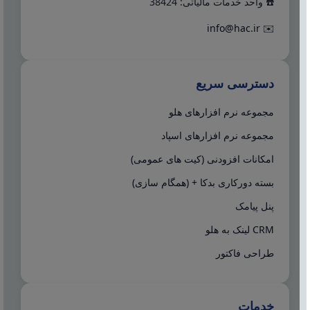
☎️ واحد خدمات مالیاتی: 38424
info@hac.ir
✉️
دسترسی سریع
مجموعه نرم افزارهای هلو
مجموعه نرم افزارهای اسپاد
امکانات افزودنی (کیت های عمومی)
بسته دورکاری بدکا + (همگام سازی)
پنل پیامک
CRM لینک به هلو
طراحی فاکتور
خدمات