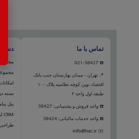
تماس با ما
دستر
مجموعه 
☎️ 021-38427
مجموعه 
📍 تهران - میدان بهارستان جنب بانک
امکانات
اقتصاد نوین کوچه نظامیه پلاک ۱۰۰
بسته دو
طبقه اول واحد ۲
پنل پیا
☎️ واحد فروش و پشتیبانی: 38427
CRM لینک به هلو
☎️ واحد خدمات مالیاتی: 38424
طراحی 
info@hac.ir
✉️