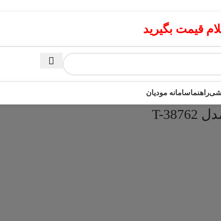
م قیمت بگیرید
زشی
راهنما
سامانه مودیان
T-38