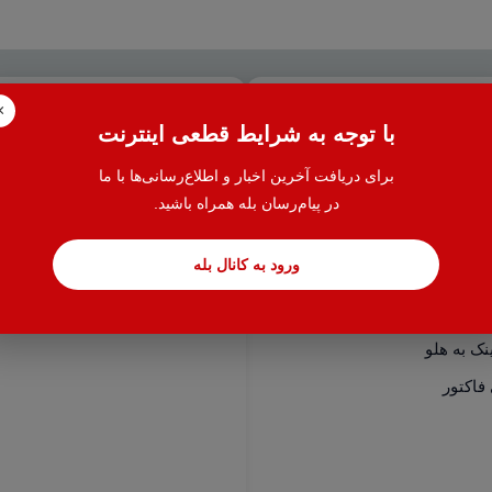
×
سی سریع
خدمات
با توجه به شرایط قطعی اینترنت
نرم افزارهای هلو
حسابدار یاب
برای دریافت آخرین اخبار و اطلاع‌رسانی‌ها با ما
نرم افزارهای اسپاد
آموزش حسابداری
در پیام‌رسان بله همراه باشید.
 افزودنی (کیت های عمومی)
ایران مالیات
ورود به کانال بله
رکاری بدکا + (همگام سازی)
خدمات مالیاتی
مک
سامانه مودیان
فاکتور