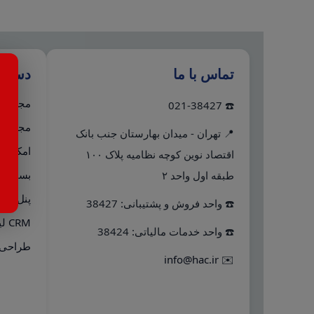
تماس با ما
دستر
مجموعه 
☎️ 021-38427
مجموعه 
📍 تهران - میدان بهارستان جنب بانک
امکانات
اقتصاد نوین کوچه نظامیه پلاک ۱۰۰
بسته دو
طبقه اول واحد ۲
پنل پیا
☎️ واحد فروش و پشتیبانی: 38427
CRM لینک به هلو
☎️ واحد خدمات مالیاتی: 38424
طراحی 
info@hac.ir
✉️