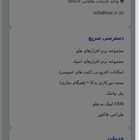
☎️ واحد خدمات مالیاتی: 38424
info@hac.ir
✉️
دسترسی سریع
مجموعه نرم افزارهای هلو
مجموعه نرم افزارهای اسپاد
امکانات افزودنی (کیت های عمومی)
بسته دورکاری بدکا + (همگام سازی)
پنل پیامک
CRM لینک به هلو
طراحی فاکتور
خدمات