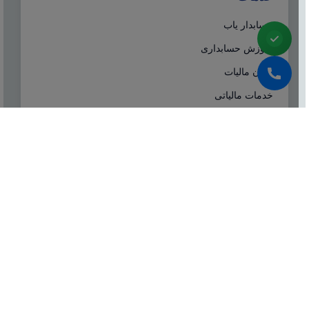
حسابدار یاب
آموزش حسابداری
ایران مالیات
خدمات مالیاتی
سامانه مودیان
درباره ما
شرکت مشاوره هاله افزار از سال ۱۳۷۷ همزمان با شروع
تولید نرم افزار حسابداری هلو، فعالیت تخصصی خود در
زمینه معرفی، مشاوره و انتخاب درست نرم افزار
حسابداری، تهیه سیستم‌های اطلاعاتی و لوازم جانبی مورد
نیاز نرم‌افزاری، استقرار سیستم حسابداری و آموزش و
ارائه خدمات حسابداری و مالیاتی بصورت کاملا تخصصی و