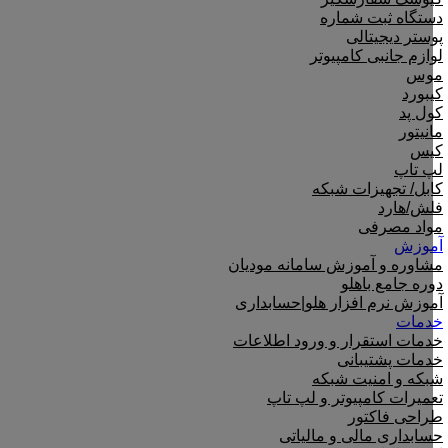
دستگاه ثبت شماره
پوستر دیجیتالی
لوازم جانبی کامپیوتر
موس
کیبورد
کول پد
مانیتور
کیس
لپ تاپ
کابل/ تجهیزات شبکه
فلش/هارد
مواد مصرفی
آموزش
مشاوره و آموزش سامانه مودیان
دوره جامع باهلو
آموزش نرم افزار هلو|حسابداری
خدمات
خدمات استقرار و ورود اطلاعات
خدمات پشتیبانی
شبکه و امنیت شبکه
تعمیرات کامپیوتر و لپ تاپ
طراحی فاکتور
حسابداری مالی و مالیاتی