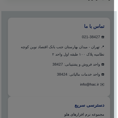
تماس با ما
☎️ 021-38427
📍 تهران - میدان بهارستان جنب بانک اقتصاد نوین کوچه
نظامیه پلاک ۱۰۰ طبقه اول واحد ۲
☎️ واحد فروش و پشتیبانی: 38427
☎️ واحد خدمات مالیاتی: 38424
info@hac.ir
✉️
دسترسی سریع
مجموعه نرم افزارهای هلو