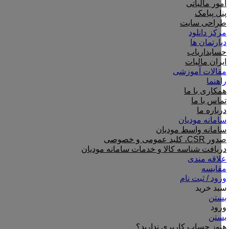
امور مالیاتی
پنل پیامک
طراحی سایت
مرکز دانلود
دپارتمان ها
حسابداریاب
ایران مالیات
مقالات آموزشی
راهنما
همکاری با ما
تماس با ما
درباره ما
سامانه مودیان
سامانه واسط مودیان
صدور CSR، کلید عمومی و خصوصی
دریافت شناسه کالا و خدمات سامانه مودیان
علاقه مندی
مقایسه
ورود / ثبت نام
سبد خرید
بستن
ورود
بستن
هنوز حساب کاربری ندارید؟