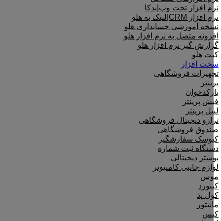
نرم افزار تحت وب|بدکا
نرم افزار CRM|لینک به هلو
نسخه آموزشی حسابداری هلو
افزونه متصل به نرم افزار هلو
گزارش گیر نرم افزار هلو
کیت هلو
سخت افزار
تجهیزات فروشگاهی
پرینتر
بارکدخوان
فیش پرینتر
لیبل پرینتر
ترازو دیجیتال فروشگاهی
صندوق فروشگاهی
کیوسک سفارشگیر
دستگاه ثبت شماره
پوستر دیجیتالی
لوازم جانبی کامپیوتر
موس
کیبورد
کول پد
مانیتور
کیس