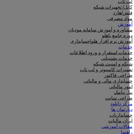
لپ تاپ
کابل/ تجهیزات شبکه
فلش/هارد
مواد مصرفی
آموزش
مشاوره و آموزش سامانه مودیان
دوره جامع باهلو
آموزش نرم افزار هلو|حسابداری
خدمات
خدمات استقرار و ورود اطلاعات
خدمات پشتیبانی
شبکه و امنیت شبکه
تعمیرات کامپیوتر و لپ تاپ
طراحی فاکتور
حسابداری مالی و مالیاتی
امور مالیاتی
پنل پیامک
طراحی سایت
مرکز دانلود
دپارتمان ها
حسابداریاب
ایران مالیات
مقالات آموزشی
راهنما