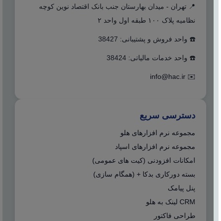
📍 تهران - میدان بهارستان جنب بانک اقتصاد نوین کوچه
نظامیه پلاک ۱۰۰ طبقه اول واحد ۲
☎️ واحد فروش و پشتیبانی: 38427
☎️ واحد خدمات مالیاتی: 38424
info@hac.ir
✉️
دسترسی سریع
مجموعه نرم افزارهای هلو
مجموعه نرم افزارهای اسپاد
امکانات افزودنی (کیت های عمومی)
بسته دورکاری بدکا + (همگام سازی)
پنل پیامک
CRM لینک به هلو
طراحی فاکتور