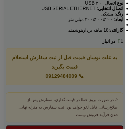
نوع اتصال
: USB ۲.۰
اتصال انتخابی
: USB SERIAL ETHERNET
رنگ
: مشکی
ابعاد
: ۳۰۰x۲۰۰x۲۰۰ میلی‌متر
گارانتی
:18 ماهه بردارهوشمند
1 در انبار
به علت نوسان قیمت قبل از ثبت سفارش استعلام
قیمت بگیرید
09129484009
📞
⚠️ در صورت بروز خطا در قیمت‌گذاری، سفارش پس از
اطلاع‌رسانی قابل لغو خواهد بود. ثبت سفارش به منزله نهایی
شدن فرآیند فروش نیست.