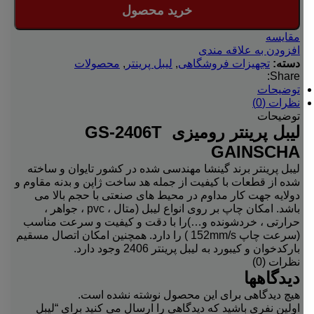
خرید محصول
مقایسه
افزودن به علاقه مندی
دسته:
تجهیزات فروشگاهی
,
لیبل پرینتر
,
محصولات
Share:
توضیحات
نظرات (0)
توضیحات
لیبل پرینتر رومیزی GS-2406T
GAINSCHA
لیبل پرینتر برند گینشا مهندسی شده در کشور تایوان و ساخته
شده از قطعات با کیفیت از جمله هد ساخت ژاپن و بدنه مقاوم و
دولایه جهت کار مداوم در محیط های صنعتی با حجم بالا می
باشد. امکان چاپ بر روی انواع لیبل (متال ، pvc ، جواهر ،
حرارتی ، خردشونده و…)را با دقت و کیفیت و سرعت مناسب
(سرعت چاپ 152mm/s ) را دارد. همچنین امکان اتصال مسقیم
بارکدخوان و کیبورد به لیبل پرینتر 2406 وجود دارد.
نظرات (0)
دیدگاهها
هیچ دیدگاهی برای این محصول نوشته نشده است.
اولین نفری باشید که دیدگاهی را ارسال می کنید برای “لیبل