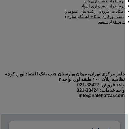
نرم افزار حسابداری هلو
نرم افزار حسابداری اسپاد
امکانات افزودنی (کیت های عمومی)
بسته دورکاری بدکا + (همگام سازی)
نرم افزار امنیتی
دفتر مرکزی:تهران- میدان بهارستان جنب بانک اقتصاد نوین کوچه
نظامیه پلاک ۱۰۰ طبقه اول واحد ۲
واحد فروش: 38427-021
واحد خدمات: 38424-021
info@halehafzar.com