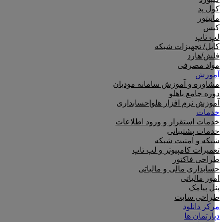
کول پد
مانیتور
کیس
لپ تاپ
کابل/ تجهیزات شبکه
فلش/هارد
مواد مصرفی
آموزش
مشاوره و آموزش سامانه مودیان
دوره جامع باهلو
آموزش نرم افزار هلو|حسابداری
خدمات
خدمات استقرار و ورود اطلاعات
خدمات پشتیبانی
شبکه و امنیت شبکه
تعمیرات کامپیوتر و لپ تاپ
طراحی فاکتور
حسابداری مالی و مالیاتی
امور مالیاتی
پنل پیامک
طراحی سایت
مرکز دانلود
دپارتمان ها