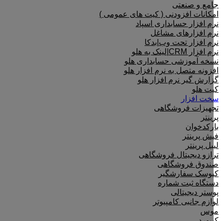
جامع و صنعتی
امکانات افزودنی ( کیت های عمومی )
نرم افزار حسابداری اسپاد
نرم افزارهای مشاغل
نرم افزار تحت وب|بدکا
نرم افزار CRM|لینک به هلو
نسخه آموزشی حسابداری هلو
افزونه متصل به نرم افزار هلو
گزارش گیر نرم افزار هلو
کیت هلو
سخت افزار
تجهیزات فروشگاهی
پرینتر
بارکدخوان
فیش پرینتر
لیبل پرینتر
ترازو دیجیتال فروشگاهی
صندوق فروشگاهی
کیوسک سفارشگیر
دستگاه ثبت شماره
پوستر دیجیتالی
لوازم جانبی کامپیوتر
موس
کیبورد