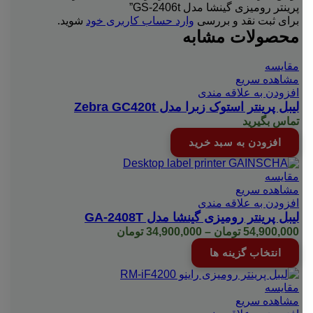
پرینتر رومیزی گینشا مدل GS-2406t”
برای ثبت نقد و بررسی
وارد حساب کاربری خود
شوید.
محصولات مشابه
مقایسه
مشاهده سریع
افزودن به علاقه مندی
لیبل پرینتر استوک زبرا مدل Zebra GC420t
تماس بگیرید
افزودن به سبد خرید
مقایسه
مشاهده سریع
افزودن به علاقه مندی
لیبل پرینتر رومیزی گینشا مدل GA-2408T
Price
54,900,000
تومان
–
34,900,000
تومان
range:
این
انتخاب گزینه ها
34,900,000 تومان
محصول
through
دارای
54,900,000 تومان
انواع
مقایسه
مختلفی
مشاهده سریع
می