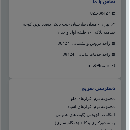
تماس با ما
☎️ 021-38427
📍 تهران - میدان بهارستان جنب بانک اقتصاد نوین کوچه
نظامیه پلاک ۱۰۰ طبقه اول واحد ۲
☎️ واحد فروش و پشتیبانی: 38427
☎️ واحد خدمات مالیاتی: 38424
info@hac.ir
✉️
دسترسی سریع
مجموعه نرم افزارهای هلو
مجموعه نرم افزارهای اسپاد
امکانات افزودنی (کیت های عمومی)
بسته دورکاری بدکا + (همگام سازی)