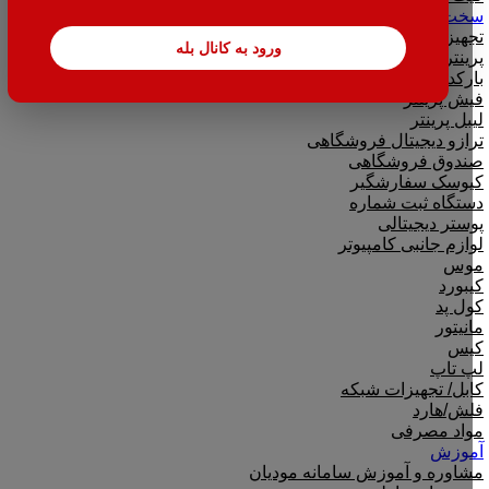
سخت افزار
تجهیزات فروشگاهی
ورود به کانال بله
پرینتر
بارکدخوان
فیش پرینتر
لیبل پرینتر
ترازو دیجیتال فروشگاهی
صندوق فروشگاهی
کیوسک سفارشگیر
دستگاه ثبت شماره
پوستر دیجیتالی
لوازم جانبی کامپیوتر
موس
کیبورد
کول پد
مانیتور
کیس
لپ تاپ
کابل/ تجهیزات شبکه
فلش/هارد
مواد مصرفی
آموزش
مشاوره و آموزش سامانه مودیان