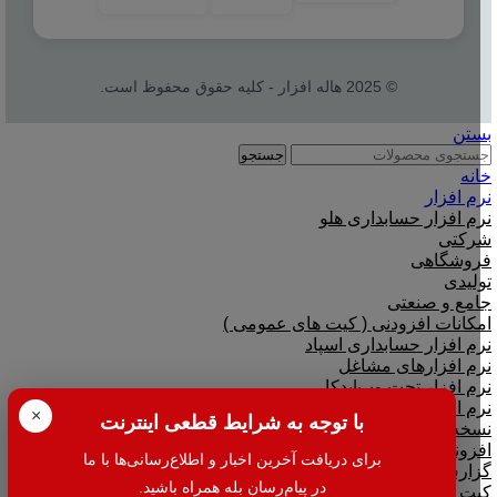
© 2025 هاله افزار - کلیه حقوق محفوظ است.
بستن
جستجو
خانه
نرم افزار
نرم افزار حسابداری هلو
شرکتی
فروشگاهی
تولیدی
جامع و صنعتی
امکانات افزودنی ( کیت های عمومی )
نرم افزار حسابداری اسپاد
نرم افزارهای مشاغل
نرم افزار تحت وب|بدکا
نرم افزار CRM|لینک به هلو
×
با توجه به شرایط قطعی اینترنت
نسخه آموزشی حسابداری هلو
افزونه متصل به نرم افزار هلو
برای دریافت آخرین اخبار و اطلاع‌رسانی‌ها با ما
گزارش گیر نرم افزار هلو
در پیام‌رسان بله همراه باشید.
کیت هلو