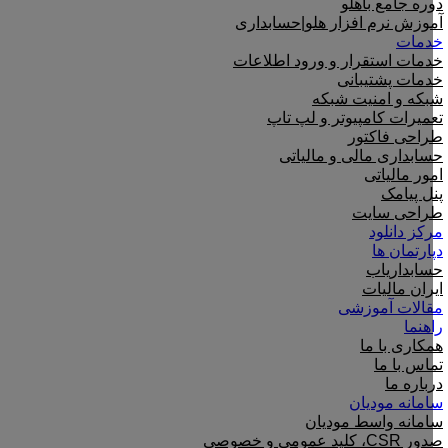
دوره جامع باهلو
آموزش نرم افزار هلو|حسابداری
خدمات
خدمات استقرار و ورود اطلاعات
خدمات پشتیبانی
شبکه و امنیت شبکه
تعمیرات کامپیوتر و لپ تاپ
طراحی فاکتور
حسابداری مالی و مالیاتی
امور مالیاتی
پنل پیامک
طراحی سایت
مرکز دانلود
دپارتمان ها
حسابداریاب
ایران مالیات
مقالات آموزشی
راهنما
همکاری با ما
تماس با ما
درباره ما
سامانه مودیان
سامانه واسط مودیان
صدور CSR، کلید عمومی و خصوصی