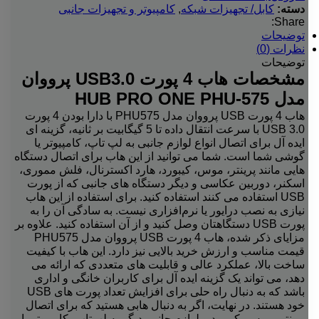
دسته:
کابل/ تجهیزات شبکه
,
کامپیوتر و تجهیزات جانبی
Share:
توضیحات
نظرات (0)
توضیحات
مشخصات هاب 4 پورت USB3.0 پرووان
مدل HUB PRO ONE PHU-575
هاب 4 پورت USB پرووان مدل PHU575 با دارا بودن 4 پورت
USB 3.0 با سرعت انتقال داده تا 5 گیگابیت بر ثانیه، گزینه ای
ایده آل برای اتصال انواع لوازم جانبی به لپ تاپ، کامپیوتر یا
گوشی شما است. شما می توانید از این هاب برای اتصال دستگاه
هایی مانند پرینتر، موس، کیبورد، هارد اکسترنال، فلش مموری،
اسکنر، دوربین عکاسی و دیگر دستگاه های جانبی که از پورت
USB استفاده می کنند استفاده کنید. برای استفاده از این هاب
نیازی به نصب درایور یا نرم‌افزاری نیست. به سادگی آن را به
پورت USB دستگاهتان وصل کنید و از آن استفاده کنید. علاوه بر
مزایای ذکر شده، هاب 4 پورت USB پرووان مدل PHU575
قیمت مناسب و ارزش خرید بالایی نیز دارد. این هاب با کیفیت
ساخت بالا، عملکرد عالی و قابلیت های متعددی که ارائه می
دهد، می تواند یک گزینه ایده آل برای کاربران خانگی و اداری
باشد که به دنبال راه حلی برای افزایش تعداد پورت های USB
خود هستند. در نهایت، اگر به دنبال هابی هستید که برای اتصال
پرینتر، موس، کیبورد و لوازم جانبی دیگر به لپ‌تاپ، کامپیوتر یا