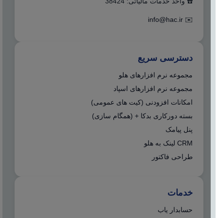
☎️ واحد خدمات مالیاتی: 38424
info@hac.ir
✉️
دسترسی سریع
مجموعه نرم افزارهای هلو
مجموعه نرم افزارهای اسپاد
امکانات افزودنی (کیت های عمومی)
بسته دورکاری بدکا + (همگام سازی)
پنل پیامک
CRM لینک به هلو
طراحی فاکتور
خدمات
حسابدار یاب