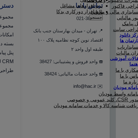
میرات کامپیوتر و لپ تاپ
تماس با ما
دستر
نرم افزارهای مشاغل
احی فاکتور
نرم افزار دورکاری بدکا
ابداری مالی و مالیاتی
مجموعه
جستجو
ور مالیاتی
☎️ 021-38427
ل پیامک
مجموعه 
احی سایت
📍 تهران - میدان بهارستان جنب بانک
امکانا
کز دانلود
اقتصاد نوین کوچه نظامیه پلاک ۱۰۰
ارتمان ها
بسته دو
ابداریاب
طبقه اول واحد ۲
پنل پیا
ران مالیات
الات آموزشی
☎️ واحد فروش و پشتیبانی: 38427
CRM لینک به هلو
هنما
کاری با ما
طراحی 
☎️ واحد خدمات مالیاتی: 38424
اس با ما
باره ما
info@hac.ir
✉️
مانه مودیان
مانه واسط مودیان
C، کلید عمومی و خصوصی
یافت شناسه کالا و خدمات سامانه مودیان