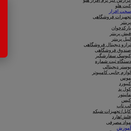
گزارش گیر نرم افزار هلو
کیت هلو
سخت افزار
تجهیزات فروشگاهی
پرینتر
بارکدخوان
فیش پرینتر
لیبل پرینتر
ترازو دیجیتال فروشگاهی
صندوق فروشگاهی
کیوسک سفارشگیر
دستگاه ثبت شماره
پوستر دیجیتالی
لوازم جانبی کامپیوتر
موس
کیبورد
کول پد
مانیتور
کیس
لپ تاپ
کابل/ تجهیزات شبکه
فلش/هارد
مواد مصرفی
آموزش