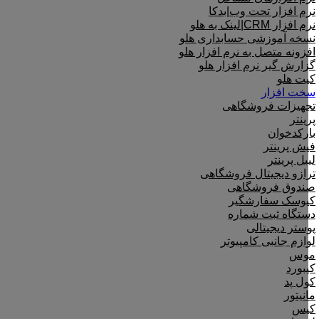
نرم افزار تحت وب|بدکا
نرم افزار CRM|لینک به هلو
نسخه آموزشی حسابداری هلو
افزونه متصل به نرم افزار هلو
گزارش گیر نرم افزار هلو
کیت هلو
سخت افزار
تجهیزات فروشگاهی
پرینتر
بارکدخوان
فیش پرینتر
لیبل پرینتر
ترازو دیجیتال فروشگاهی
صندوق فروشگاهی
کیوسک سفارشگیر
دستگاه ثبت شماره
پوستر دیجیتالی
لوازم جانبی کامپیوتر
موس
کیبورد
کول پد
مانیتور
کیس