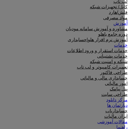
لپ تاپ
کابل/ تجهیزات شبکه
فلش/هارد
مواد مصرفی
آموزش
مشاوره و آموزش سامانه مودیان
دوره جامع باهلو
آموزش نرم افزار هلو|حسابداری
خدمات
خدمات استقرار و ورود اطلاعات
خدمات پشتیبانی
شبکه و امنیت شبکه
تعمیرات کامپیوتر و لپ تاپ
طراحی فاکتور
حسابداری مالی و مالیاتی
امور مالیاتی
پنل پیامک
طراحی سایت
مرکز دانلود
دپارتمان ها
حسابداریاب
ایران مالیات
مقالات آموزشی
راهنما