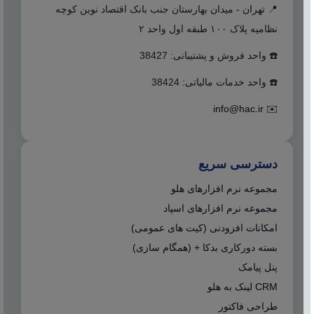
📍 تهران - میدان بهارستان جنب بانک اقتصاد نوین کوچه
نظامیه پلاک ۱۰۰ طبقه اول واحد ۲
☎️ واحد فروش و پشتیبانی: 38427
☎️ واحد خدمات مالیاتی: 38424
info@hac.ir
✉️
دسترسی سریع
مجموعه نرم افزارهای هلو
مجموعه نرم افزارهای اسپاد
امکانات افزودنی (کیت های عمومی)
بسته دورکاری بدکا + (همگام سازی)
پنل پیامک
CRM لینک به هلو
طراحی فاکتور