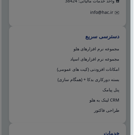
☎️ واحد خدمات مالیاتی: 38424
info@hac.ir
✉️
دسترسی سریع
مجموعه نرم افزارهای هلو
مجموعه نرم افزارهای اسپاد
امکانات افزودنی (کیت های عمومی)
بسته دورکاری بدکا + (همگام سازی)
پنل پیامک
CRM لینک به هلو
طراحی فاکتور
خدمات