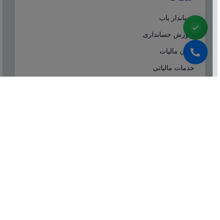
حسابدار یاب
آموزش حسابداری
ایران مالیات
خدمات مالیاتی
سامانه مودیان
درباره ما
شرکت مشاوره هاله افزار از سال ۱۳۷۷ همزمان با شروع
تولید نرم افزار حسابداری هلو، فعالیت تخصصی خود در
زمینه معرفی، مشاوره و انتخاب درست نرم افزار
حسابداری، تهیه سیستم‌های اطلاعاتی و لوازم جانبی مورد
نیاز نرم‌افزاری، استقرار سیستم حسابداری و آموزش و
ارائه خدمات حسابداری و مالیاتی بصورت کاملا تخصصی و