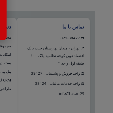
تماس با ما
دستر
مجموعه 
☎️ 021-38427
مجموعه 
📍 تهران - میدان بهارستان جنب بانک
امکانات
اقتصاد نوین کوچه نظامیه پلاک ۱۰۰
بسته دو
طبقه اول واحد ۲
پنل پیا
☎️ واحد فروش و پشتیبانی: 38427
CRM لینک به هلو
☎️ واحد خدمات مالیاتی: 38424
طراحی 
info@hac.ir
✉️