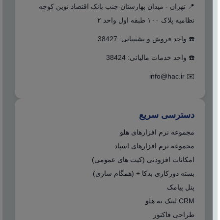
📍 تهران - میدان بهارستان جنب بانک اقتصاد نوین کوچه
نظامیه پلاک ۱۰۰ طبقه اول واحد ۲
☎️ واحد فروش و پشتیبانی: 38427
☎️ واحد خدمات مالیاتی: 38424
info@hac.ir
✉️
دسترسی سریع
مجموعه نرم افزارهای هلو
مجموعه نرم افزارهای اسپاد
امکانات افزودنی (کیت های عمومی)
بسته دورکاری بدکا + (همگام سازی)
پنل پیامک
CRM لینک به هلو
طراحی فاکتور