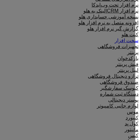
نرم افزار تحت وب|بدکا
نرم افزار CRM|لینک به هلو
نسخه آموزشی حسابداری هلو
افزونه متصل به نرم افزار هلو
گزارش گیر نرم افزار هلو
کیت هلو
سخت افزار
تجهیزات فروشگاهی
پرینتر
بارکدخوان
فیش پرینتر
لیبل پرینتر
ترازو دیجیتال فروشگاهی
صندوق فروشگاهی
کیوسک سفارشگیر
دستگاه ثبت شماره
پوستر دیجیتالی
لوازم جانبی کامپیوتر
موس
کیبورد
کول پد
مانیتور
کیس