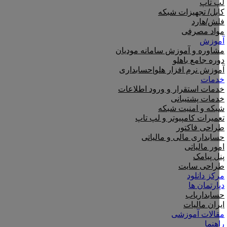
لپ تاپ
کابل/ تجهیزات شبکه
فلش/هارد
مواد مصرفی
آموزش
مشاوره و آموزش سامانه مودیان
دوره جامع باهلو
آموزش نرم افزار هلو|حسابداری
خدمات
خدمات استقرار و ورود اطلاعات
خدمات پشتیبانی
شبکه و امنیت شبکه
تعمیرات کامپیوتر و لپ تاپ
طراحی فاکتور
حسابداری مالی و مالیاتی
امور مالیاتی
پنل پیامک
طراحی سایت
مرکز دانلود
دپارتمان ها
حسابداریاب
ایران مالیات
مقالات آموزشی
راهنما