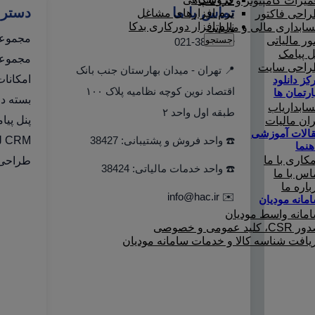
میرات کامپیوتر و لپ تاپ
تماس با ما
دستر
نرم افزارهای مشاغل
احی فاکتور
نرم افزار دورکاری بدکا
ابداری مالی و مالیاتی
مجموعه
جستجو
ور مالیاتی
☎️ 021-38427
ل پیامک
مجموعه 
احی سایت
📍 تهران - میدان بهارستان جنب بانک
امکانا
کز دانلود
اقتصاد نوین کوچه نظامیه پلاک ۱۰۰
ارتمان ها
بسته دو
ابداریاب
طبقه اول واحد ۲
پنل پیا
ران مالیات
الات آموزشی
☎️ واحد فروش و پشتیبانی: 38427
CRM لینک به هلو
هنما
کاری با ما
طراحی 
☎️ واحد خدمات مالیاتی: 38424
اس با ما
باره ما
info@hac.ir
✉️
مانه مودیان
مانه واسط مودیان
C، کلید عمومی و خصوصی
یافت شناسه کالا و خدمات سامانه مودیان