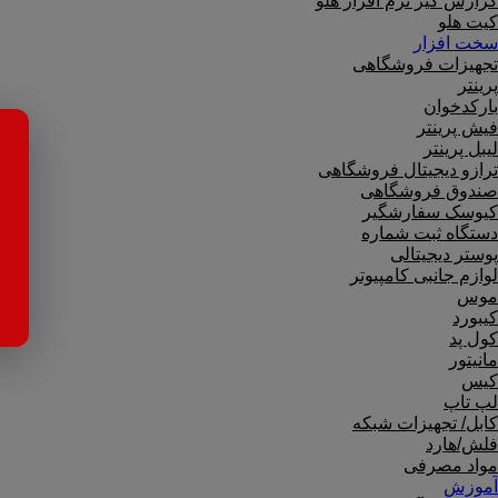
گزارش گیر نرم افزار هلو
کیت هلو
سخت افزار
تجهیزات فروشگاهی
پرینتر
بارکدخوان
فیش پرینتر
لیبل پرینتر
ترازو دیجیتال فروشگاهی
صندوق فروشگاهی
کیوسک سفارشگیر
دستگاه ثبت شماره
پوستر دیجیتالی
لوازم جانبی کامپیوتر
موس
کیبورد
کول پد
مانیتور
کیس
لپ تاپ
کابل/ تجهیزات شبکه
فلش/هارد
مواد مصرفی
آموزش