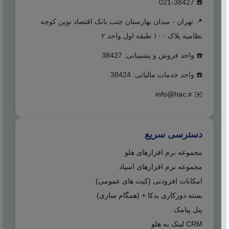
☎️ 021-38427
📍 تهران - میدان بهارستان جنب بانک اقتصاد نوین کوچه
نظامیه پلاک ۱۰۰ طبقه اول واحد ۲
☎️ واحد فروش و پشتیبانی: 38427
☎️ واحد خدمات مالیاتی: 38424
info@hac.ir
✉️
دسترسی سریع
مجموعه نرم افزارهای هلو
مجموعه نرم افزارهای اسپاد
امکانات افزودنی (کیت های عمومی)
بسته دورکاری بدکا + (همگام سازی)
پنل پیامک
CRM لینک به هلو