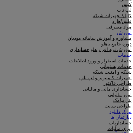
کیس
لپ تاپ
کابل/ تجهیزات شبکه
فلش/هارد
مواد مصرفی
آموزش
مشاوره و آموزش سامانه مودیان
دوره جامع باهلو
آموزش نرم افزار هلو|حسابداری
خدمات
خدمات استقرار و ورود اطلاعات
خدمات پشتیبانی
شبکه و امنیت شبکه
تعمیرات کامپیوتر و لپ تاپ
طراحی فاکتور
حسابداری مالی و مالیاتی
امور مالیاتی
پنل پیامک
طراحی سایت
مرکز دانلود
دپارتمان ها
حسابداریاب
ایران مالیات