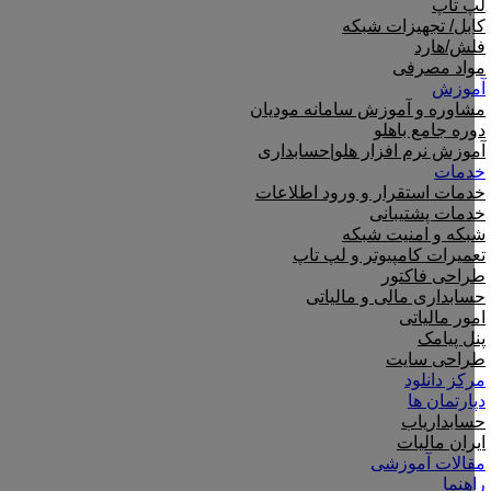
لپ تاپ
کابل/ تجهیزات شبکه
فلش/هارد
مواد مصرفی
آموزش
مشاوره و آموزش سامانه مودیان
دوره جامع باهلو
آموزش نرم افزار هلو|حسابداری
خدمات
خدمات استقرار و ورود اطلاعات
خدمات پشتیبانی
شبکه و امنیت شبکه
تعمیرات کامپیوتر و لپ تاپ
طراحی فاکتور
حسابداری مالی و مالیاتی
امور مالیاتی
پنل پیامک
طراحی سایت
مرکز دانلود
دپارتمان ها
حسابداریاب
ایران مالیات
مقالات آموزشی
راهنما