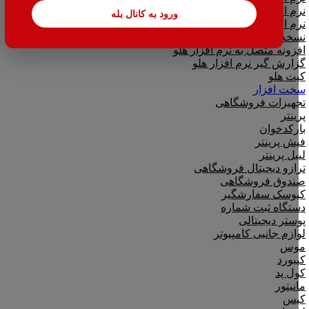
نرم افزار تحت وب|بدکا
ورود به کانال بله
نرم افزار CRM|لینک به هلو
نسخه آموزشی حسابداری هلو
افزونه متصل به نرم افزار هلو
گزارش گیر نرم افزار هلو
کیت هلو
سخت افزار
تجهیزات فروشگاهی
پرینتر
بارکدخوان
فیش پرینتر
لیبل پرینتر
ترازو دیجیتال فروشگاهی
صندوق فروشگاهی
کیوسک سفارشگیر
دستگاه ثبت شماره
پوستر دیجیتالی
لوازم جانبی کامپیوتر
موس
کیبورد
کول پد
مانیتور
کیس