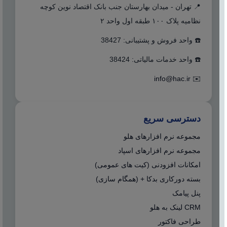
📍 تهران - میدان بهارستان جنب بانک اقتصاد نوین کوچه
نظامیه پلاک ۱۰۰ طبقه اول واحد ۲
☎️ واحد فروش و پشتیبانی: 38427
☎️ واحد خدمات مالیاتی: 38424
info@hac.ir
✉️
دسترسی سریع
مجموعه نرم افزارهای هلو
مجموعه نرم افزارهای اسپاد
امکانات افزودنی (کیت های عمومی)
بسته دورکاری بدکا + (همگام سازی)
پنل پیامک
CRM لینک به هلو
طراحی فاکتور