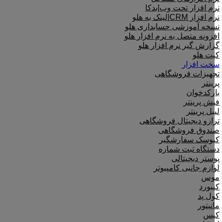
نرم افزار تحت وب|بدکا
نرم افزار CRM|لینک به هلو
نسخه آموزشی حسابداری هلو
افزونه متصل به نرم افزار هلو
گزارش گیر نرم افزار هلو
کیت هلو
سخت افزار
تجهیزات فروشگاهی
پرینتر
بارکدخوان
فیش پرینتر
لیبل پرینتر
ترازو دیجیتال فروشگاهی
صندوق فروشگاهی
کیوسک سفارشگیر
دستگاه ثبت شماره
پوستر دیجیتالی
لوازم جانبی کامپیوتر
موس
کیبورد
کول پد
مانیتور
کیس