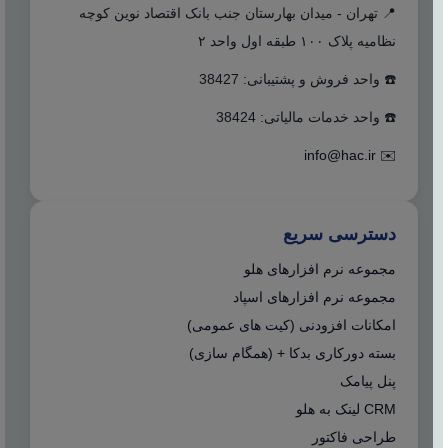
📍 تهران - میدان بهارستان جنب بانک اقتصاد نوین کوچه
نظامیه پلاک ۱۰۰ طبقه اول واحد ۲
☎️ واحد فروش و پشتیبانی: 38427
☎️ واحد خدمات مالیاتی: 38424
info@hac.ir
✉️
دسترسی سریع
مجموعه نرم افزارهای هلو
مجموعه نرم افزارهای اسپاد
امکانات افزودنی (کیت های عمومی)
بسته دورکاری بدکا + (همگام سازی)
پنل پیامک
CRM لینک به هلو
طراحی فاکتور