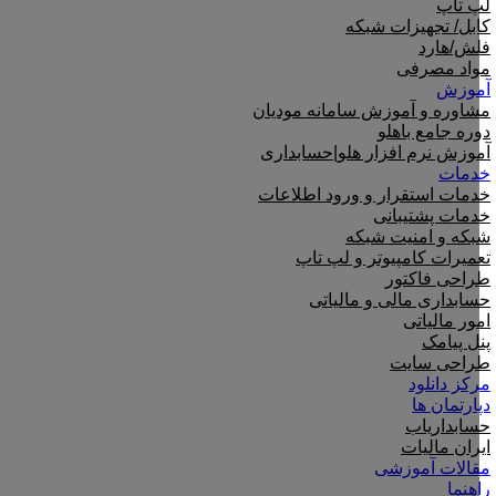
لپ تاپ
کابل/ تجهیزات شبکه
فلش/هارد
مواد مصرفی
آموزش
مشاوره و آموزش سامانه مودیان
دوره جامع باهلو
آموزش نرم افزار هلو|حسابداری
خدمات
خدمات استقرار و ورود اطلاعات
خدمات پشتیبانی
شبکه و امنیت شبکه
تعمیرات کامپیوتر و لپ تاپ
طراحی فاکتور
حسابداری مالی و مالیاتی
امور مالیاتی
پنل پیامک
طراحی سایت
مرکز دانلود
دپارتمان ها
حسابداریاب
ایران مالیات
مقالات آموزشی
راهنما