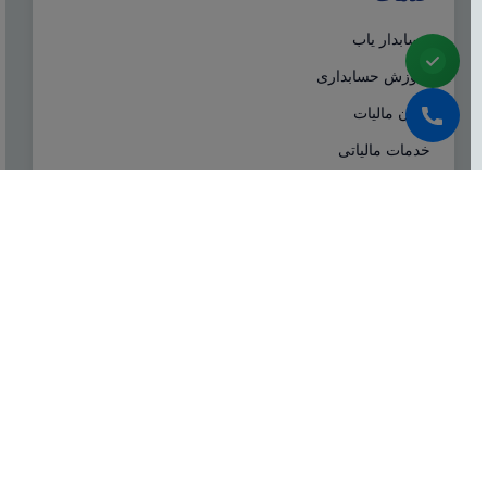
حسابدار یاب
آموزش حسابداری
ایران مالیات
خدمات مالیاتی
سامانه مودیان
درباره ما
شرکت مشاوره هاله افزار از سال ۱۳۷۷ همزمان با شروع
تولید نرم افزار حسابداری هلو، فعالیت تخصصی خود در
زمینه معرفی، مشاوره و انتخاب درست نرم افزار
حسابداری، تهیه سیستم‌های اطلاعاتی و لوازم جانبی مورد
نیاز نرم‌افزاری، استقرار سیستم حسابداری و آموزش و
ارائه خدمات حسابداری و مالیاتی بصورت کاملا تخصصی و