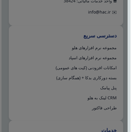
☎️ واحد خدمات مالیاتی: 38424
info@hac.ir
✉️
دسترسی سریع
مجموعه نرم افزارهای هلو
مجموعه نرم افزارهای اسپاد
امکانات افزودنی (کیت های عمومی)
بسته دورکاری بدکا + (همگام سازی)
پنل پیامک
CRM لینک به هلو
طراحی فاکتور
خدمات