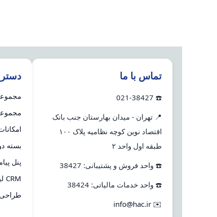
تماس با ما
دستر
مجموعه 
☎️ 021-38427
مجموعه 
📍 تهران - میدان بهارستان جنب بانک
امکانات
اقتصاد نوین کوچه نظامیه پلاک ۱۰۰
بسته دو
طبقه اول واحد ۲
پنل پیا
☎️ واحد فروش و پشتیبانی: 38427
CRM لینک به هلو
☎️ واحد خدمات مالیاتی: 38424
طراحی 
info@hac.ir
✉️