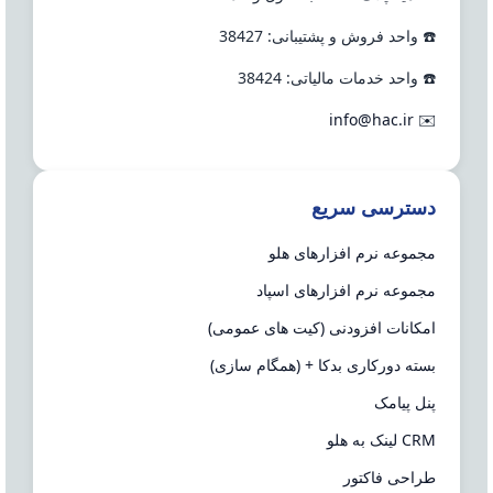
☎️ واحد فروش و پشتیبانی: 38427
☎️ واحد خدمات مالیاتی: 38424
info@hac.ir
✉️
دسترسی سریع
مجموعه نرم افزارهای هلو
مجموعه نرم افزارهای اسپاد
امکانات افزودنی (کیت های عمومی)
بسته دورکاری بدکا + (همگام سازی)
پنل پیامک
CRM لینک به هلو
طراحی فاکتور