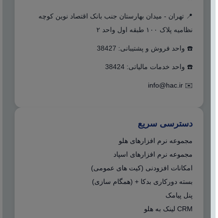
📍 تهران - میدان بهارستان جنب بانک اقتصاد نوین کوچه
نظامیه پلاک ۱۰۰ طبقه اول واحد ۲
☎️ واحد فروش و پشتیبانی: 38427
☎️ واحد خدمات مالیاتی: 38424
info@hac.ir
✉️
دسترسی سریع
مجموعه نرم افزارهای هلو
مجموعه نرم افزارهای اسپاد
امکانات افزودنی (کیت های عمومی)
بسته دورکاری بدکا + (همگام سازی)
پنل پیامک
CRM لینک به هلو