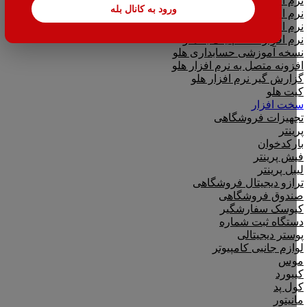
نرم افزار حسابداری اسپاد
ورود به کانال بله
نرم افزارهای مشاغل
نرم افزار تحت وب|بدکا
نرم افزار CRM|لینک به هلو
نسخه آموزشی حسابداری هلو
افزونه متصل به نرم افزار هلو
گزارش گیر نرم افزار هلو
کیت هلو
سخت افزار
تجهیزات فروشگاهی
پرینتر
بارکدخوان
فیش پرینتر
لیبل پرینتر
ترازو دیجیتال فروشگاهی
صندوق فروشگاهی
کیوسک سفارشگیر
دستگاه ثبت شماره
پوستر دیجیتالی
لوازم جانبی کامپیوتر
موس
کیبورد
کول پد
مانیتور