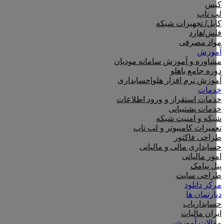
کیس
لپ تاپ
کابل/ تجهیزات شبکه
فلش/هارد
مواد مصرفی
آموزش
مشاوره و آموزش سامانه مودیان
دوره جامع باهلو
آموزش نرم افزار هلو|حسابداری
خدمات
خدمات استقرار و ورود اطلاعات
خدمات پشتیبانی
شبکه و امنیت شبکه
تعمیرات کامپیوتر و لپ تاپ
طراحی فاکتور
حسابداری مالی و مالیاتی
امور مالیاتی
پنل پیامک
طراحی سایت
مرکز دانلود
دپارتمان ها
حسابداریاب
ایران مالیات
مقالات آموزشی