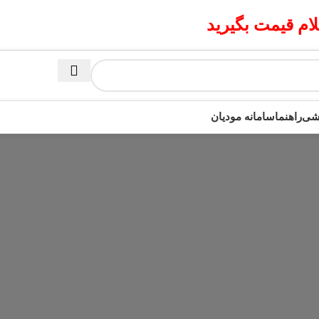
م قیمت بگیرید
زشی
راهنما
سامانه مودیان