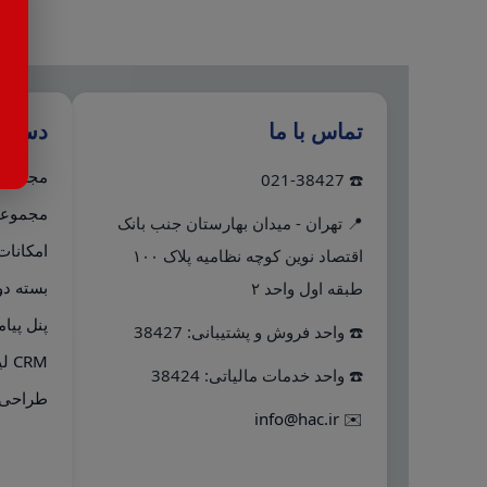
تماس با ما
دستر
مجموعه 
☎️ 021-38427
مجموعه 
📍 تهران - میدان بهارستان جنب بانک
امکانات
اقتصاد نوین کوچه نظامیه پلاک ۱۰۰
بسته دو
طبقه اول واحد ۲
پنل پیا
☎️ واحد فروش و پشتیبانی: 38427
CRM لینک به هلو
☎️ واحد خدمات مالیاتی: 38424
طراحی 
info@hac.ir
✉️