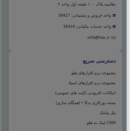
نظامیه پلاک ۱۰۰ طبقه اول واحد ۲
☎️ واحد فروش و پشتیبانی: 38427
☎️ واحد خدمات مالیاتی: 38424
info@hac.ir
✉️
دسترسی سریع
مجموعه نرم افزارهای هلو
مجموعه نرم افزارهای اسپاد
امکانات افزودنی (کیت های عمومی)
بسته دورکاری بدکا + (همگام سازی)
پنل پیامک
CRM لینک به هلو