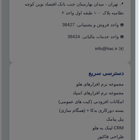
📍 تهران - میدان بهارستان جنب بانک اقتصاد نوین کوچه
نظامیه پلاک ۱۰۰ طبقه اول واحد ۲
☎️ واحد فروش و پشتیبانی: 38427
☎️ واحد خدمات مالیاتی: 38424
info@hac.ir
✉️
دسترسی سریع
مجموعه نرم افزارهای هلو
مجموعه نرم افزارهای اسپاد
امکانات افزودنی (کیت های عمومی)
بسته دورکاری بدکا + (همگام سازی)
پنل پیامک
CRM لینک به هلو
طراحی فاکتور