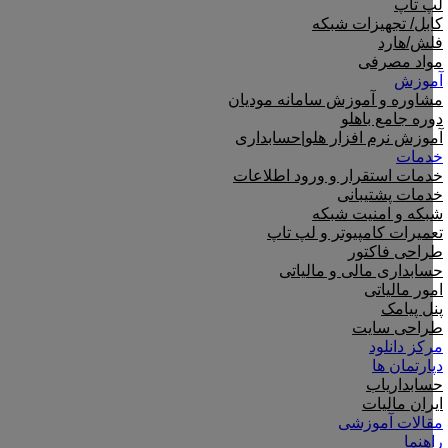
لپ تاپ
کابل/ تجهیزات شبکه
فلش/هارد
مواد مصرفی
آموزش
مشاوره و آموزش سامانه مودیان
دوره جامع باهلو
آموزش نرم افزار هلو|حسابداری
خدمات
خدمات استقرار و ورود اطلاعات
خدمات پشتیبانی
شبکه و امنیت شبکه
تعمیرات کامپیوتر و لپ تاپ
طراحی فاکتور
حسابداری مالی و مالیاتی
امور مالیاتی
پنل پیامک
طراحی سایت
مرکز دانلود
دپارتمان ها
حسابداریاب
ایران مالیات
مقالات آموزشی
راهنما