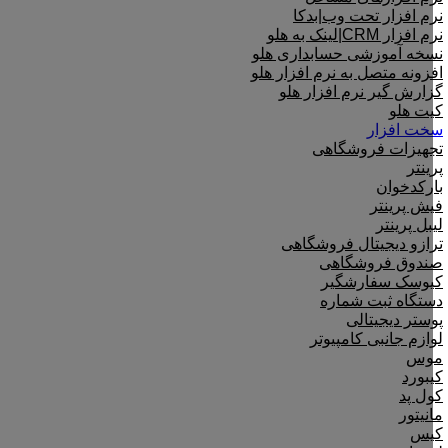
نرم افزار تحت وب|بدکا
نرم افزار CRM|لینک به هلو
نسخه آموزشی حسابداری هلو
افزونه متصل به نرم افزار هلو
گزارش گیر نرم افزار هلو
کیت هلو
سخت افزار
تجهیزات فروشگاهی
پرینتر
بارکدخوان
فیش پرینتر
لیبل پرینتر
ترازو دیجیتال فروشگاهی
صندوق فروشگاهی
کیوسک سفارشگیر
دستگاه ثبت شماره
پوستر دیجیتالی
لوازم جانبی کامپیوتر
موس
کیبورد
کول پد
مانیتور
کیس