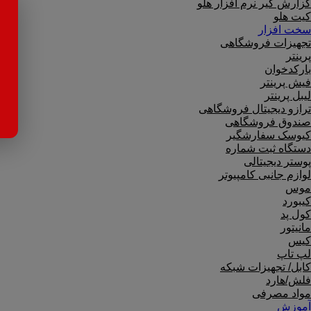
گزارش گیر نرم افزار هلو
کیت هلو
سخت افزار
تجهیزات فروشگاهی
پرینتر
بارکدخوان
فیش پرینتر
لیبل پرینتر
ترازو دیجیتال فروشگاهی
صندوق فروشگاهی
کیوسک سفارشگیر
دستگاه ثبت شماره
پوستر دیجیتالی
لوازم جانبی کامپیوتر
موس
کیبورد
کول پد
مانیتور
کیس
لپ تاپ
کابل/ تجهیزات شبکه
فلش/هارد
مواد مصرفی
آموزش