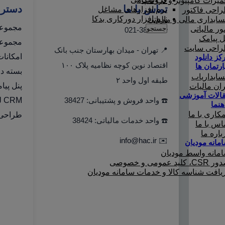
میرات کامپیوتر و لپ تاپ
تماس با ما
دستر
نرم افزارهای مشاغل
احی فاکتور
نرم افزار دورکاری بدکا
ابداری مالی و مالیاتی
مجموعه
جستجو
ور مالیاتی
☎️ 021-38427
ل پیامک
مجموعه 
احی سایت
📍 تهران - میدان بهارستان جنب بانک
امکانا
کز دانلود
اقتصاد نوین کوچه نظامیه پلاک ۱۰۰
ارتمان ها
بسته دو
ابداریاب
طبقه اول واحد ۲
پنل پیا
ران مالیات
الات آموزشی
☎️ واحد فروش و پشتیبانی: 38427
CRM لینک به هلو
هنما
کاری با ما
طراحی 
☎️ واحد خدمات مالیاتی: 38424
اس با ما
باره ما
info@hac.ir
✉️
مانه مودیان
مانه واسط مودیان
C، کلید عمومی و خصوصی
یافت شناسه کالا و خدمات سامانه مودیان