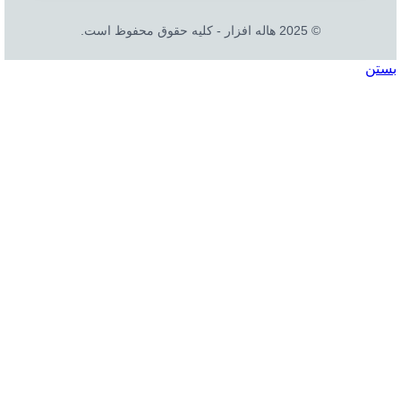
© 2025 هاله افزار - کلیه حقوق محفوظ است.
بستن
جستجو
خانه
نرم افزار
نرم افزار حسابداری هلو
شرکتی
فروشگاهی
تولیدی
جامع و صنعتی
امکانات افزودنی ( کیت های عمومی )
نرم افزار حسابداری اسپاد
نرم افزارهای مشاغل
نرم افزار تحت وب|بدکا
نرم افزار CRM|لینک به هلو
نسخه آموزشی حسابداری هلو
افزونه متصل به نرم افزار هلو
گزارش گیر نرم افزار هلو
کیت هلو
سخت افزار
تجهیزات فروشگاهی