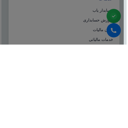
حسابدار یاب
آموزش حسابداری
ایران مالیات
خدمات مالیاتی
سامانه مودیان
درباره ما
شرکت مشاوره هاله افزار از سال ۱۳۷۷ همزمان با شروع
تولید نرم افزار حسابداری هلو، فعالیت تخصصی خود در
زمینه معرفی، مشاوره و انتخاب درست نرم افزار
حسابداری، تهیه سیستم‌های اطلاعاتی و لوازم جانبی مورد
نیاز نرم‌افزاری، استقرار سیستم حسابداری و آموزش و
ارائه خدمات حسابداری و مالیاتی بصورت کاملا تخصصی و