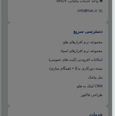
☎️ واحد خدمات مالیاتی: 38424
info@hac.ir
✉️
دسترسی سریع
مجموعه نرم افزارهای هلو
مجموعه نرم افزارهای اسپاد
امکانات افزودنی (کیت های عمومی)
بسته دورکاری بدکا + (همگام سازی)
پنل پیامک
CRM لینک به هلو
طراحی فاکتور
خدمات