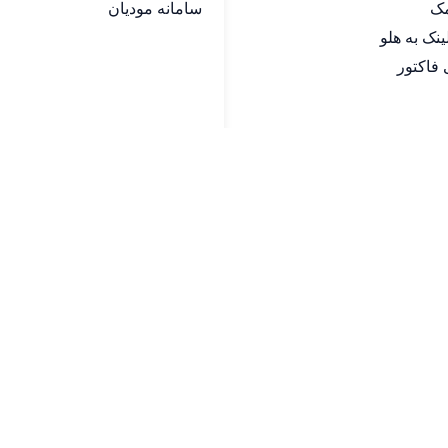
مک
سامانه مودیان
فاکتور
© 2025 هاله افزار - کلیه حقوق محفوظ است.