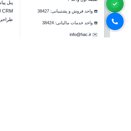
پنل پیا
☎️ واحد فروش و پشتیبانی: 38427
CRM لینک به هلو
طراحی 
☎️ واحد خدمات مالیاتی: 38424
info@hac.ir
✉️
بستن
جستجو
خانه
نرم افزار