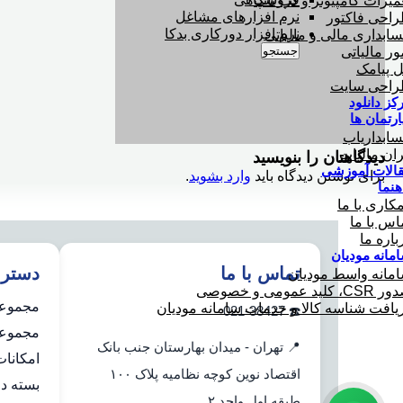
میرات کامپیوتر و لپ تاپ
نرم افزارهای مشاغل
احی فاکتور
نرم افزار دورکاری بدکا
ابداری مالی و مالیاتی
جستجو
ور مالیاتی
ل پیامک
احی سایت
کز دانلود
ارتمان ها
ابداریاب
ران مالیات
دیدگاهتان را بنویسید
الات آموزشی
برای نوشتن دیدگاه باید
وارد بشوید
.
هنما
کاری با ما
اس با ما
باره ما
مانه مودیان
تماس با ما
دستر
مانه واسط مودیان
C، کلید عمومی و خصوصی
مجموعه
یافت شناسه کالا و خدمات سامانه مودیان
☎️ 021-38427
مجموعه 
📍 تهران - میدان بهارستان جنب بانک
امکانا
اقتصاد نوین کوچه نظامیه پلاک ۱۰۰
بسته دو
طبقه اول واحد ۲