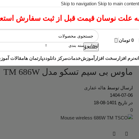
Skip to navigation
Skip to main content
ه علت نوسان قیمت قبل از ثبت سفارش استعلا
0
تومان
انتخاب دسته بندی
جستجو
نه
نرم افزار
سخت افزار
آموزش
خدمات
مرکز دانلود
دپارتمان ها
مقالات آمو
ماوس بی سیم تسکو مدل TM 686W
ارسال توسط
هاله غفاری
1404-07-06
در تاریخ 1401-08-18
0