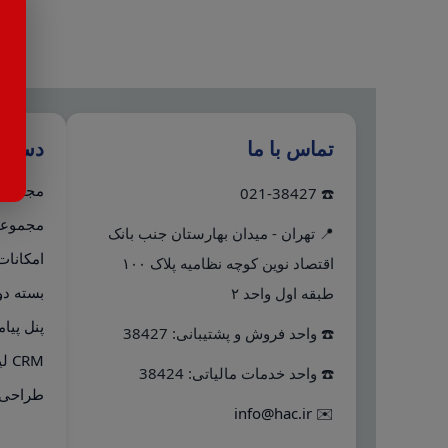
تماس با ما
دستر
مجموعه 
☎️ 021-38427
مجموعه 
📍 تهران - میدان بهارستان جنب بانک
امکانات
اقتصاد نوین کوچه نظامیه پلاک ۱۰۰
بسته دو
طبقه اول واحد ۲
پنل پیا
☎️ واحد فروش و پشتیبانی: 38427
CRM لینک به هلو
☎️ واحد خدمات مالیاتی: 38424
طراحی 
info@hac.ir
✉️