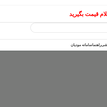
م قیمت بگیرید
زشی
راهنما
سامانه مودیان