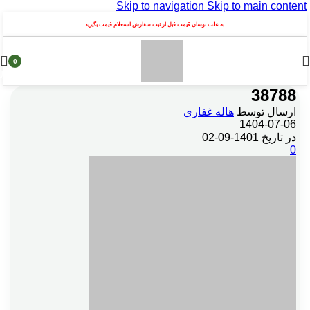
Skip to navigation
Skip to main content
به علت نوسان قیمت قبل از ثبت سفارش استعلام قیمت بگیرید
0
محصول
38788
ارسال توسط
هاله غفاری
1404-07-06
در تاریخ 1401-09-02
0