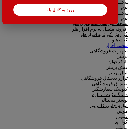
نرم افزار حسابداری اسپاد
نرم افزارهای مشاغل
ورود به کانال بله
نرم افزار تحت وب|بدکا
نرم افزار CRM|لینک به هلو
نسخه آموزشی حسابداری هلو
افزونه متصل به نرم افزار هلو
گزارش گیر نرم افزار هلو
کیت هلو
سخت افزار
تجهیزات فروشگاهی
پرینتر
بارکدخوان
فیش پرینتر
لیبل پرینتر
ترازو دیجیتال فروشگاهی
صندوق فروشگاهی
کیوسک سفارشگیر
دستگاه ثبت شماره
پوستر دیجیتالی
لوازم جانبی کامپیوتر
موس
کیبورد
کول پد
مانیتور