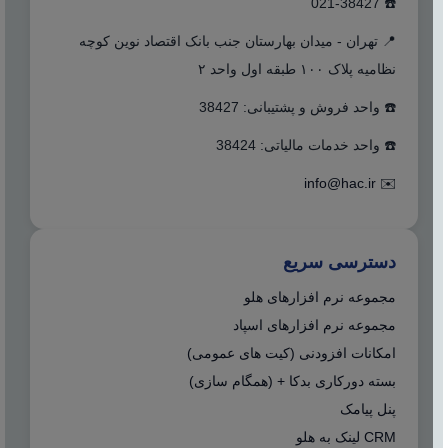
☎️ 021-38427
📍 تهران - میدان بهارستان جنب بانک اقتصاد نوین کوچه
نظامیه پلاک ۱۰۰ طبقه اول واحد ۲
☎️ واحد فروش و پشتیبانی: 38427
☎️ واحد خدمات مالیاتی: 38424
info@hac.ir
✉️
دسترسی سریع
مجموعه نرم افزارهای هلو
مجموعه نرم افزارهای اسپاد
امکانات افزودنی (کیت های عمومی)
بسته دورکاری بدکا + (همگام سازی)
پنل پیامک
CRM لینک به هلو