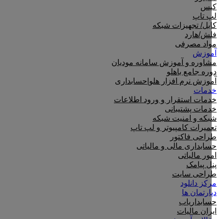
کیس
لپ تاپ
کابل/ تجهیزات شبکه
فلش/هارد
مواد مصرفی
آموزش
مشاوره و آموزش سامانه مودیان
دوره جامع باهلو
آموزش نرم افزار هلو|حسابداری
خدمات
خدمات استقرار و ورود اطلاعات
خدمات پشتیبانی
شبکه و امنیت شبکه
تعمیرات کامپیوتر و لپ تاپ
طراحی فاکتور
حسابداری مالی و مالیاتی
امور مالیاتی
پنل پیامک
طراحی سایت
مرکز دانلود
دپارتمان ها
حسابداریاب
ایران مالیات