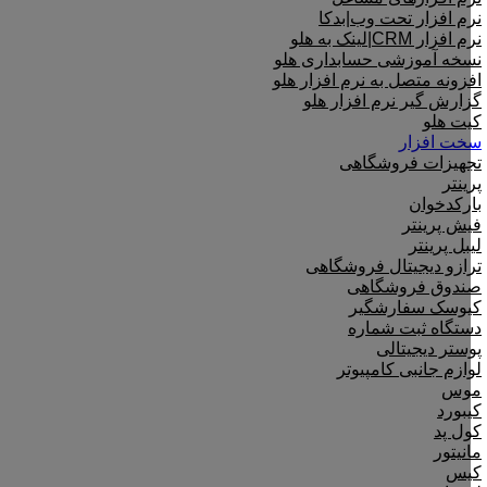
نرم افزار تحت وب|بدکا
نرم افزار CRM|لینک به هلو
نسخه آموزشی حسابداری هلو
افزونه متصل به نرم افزار هلو
گزارش گیر نرم افزار هلو
کیت هلو
سخت افزار
تجهیزات فروشگاهی
پرینتر
بارکدخوان
فیش پرینتر
لیبل پرینتر
ترازو دیجیتال فروشگاهی
صندوق فروشگاهی
کیوسک سفارشگیر
دستگاه ثبت شماره
پوستر دیجیتالی
لوازم جانبی کامپیوتر
موس
کیبورد
کول پد
مانیتور
کیس