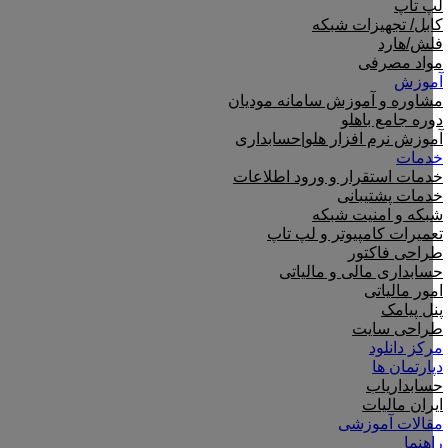
لپ تاپ
کابل/ تجهیزات شبکه
فلش/هارد
مواد مصرفی
آموزش
مشاوره و آموزش سامانه مودیان
دوره جامع باهلو
آموزش نرم افزار هلو|حسابداری
خدمات
خدمات استقرار و ورود اطلاعات
خدمات پشتیبانی
شبکه و امنیت شبکه
تعمیرات کامپیوتر و لپ تاپ
طراحی فاکتور
حسابداری مالی و مالیاتی
امور مالیاتی
پنل پیامک
طراحی سایت
مرکز دانلود
دپارتمان ها
حسابداریاب
ایران مالیات
مقالات آموزشی
راهنما