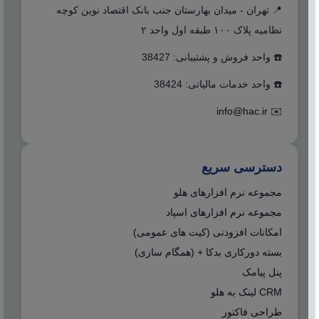
📍 تهران - میدان بهارستان جنب بانک اقتصاد نوین کوچه
نظامیه پلاک ۱۰۰ طبقه اول واحد ۲
☎️ واحد فروش و پشتیبانی: 38427
☎️ واحد خدمات مالیاتی: 38424
info@hac.ir
✉️
دسترسی سریع
مجموعه نرم افزارهای هلو
مجموعه نرم افزارهای اسپاد
امکانات افزودنی (کیت های عمومی)
بسته دورکاری بدکا + (همگام سازی)
پنل پیامک
CRM لینک به هلو
طراحی فاکتور