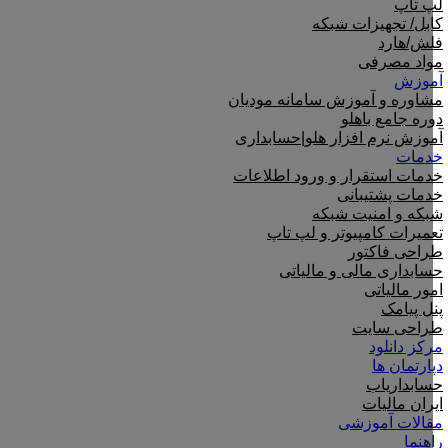
لپ تاپ
کابل/ تجهیزات شبکه
فلش/هارد
مواد مصرفی
آموزش
مشاوره و آموزش سامانه مودیان
دوره جامع باهلو
آموزش نرم افزار هلو|حسابداری
خدمات
خدمات استقرار و ورود اطلاعات
خدمات پشتیبانی
شبکه و امنیت شبکه
تعمیرات کامپیوتر و لپ تاپ
طراحی فاکتور
حسابداری مالی و مالیاتی
امور مالیاتی
پنل پیامک
طراحی سایت
مرکز دانلود
دپارتمان ها
حسابداریاب
ایران مالیات
مقالات آموزشی
راهنما