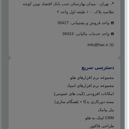
📍 تهران - میدان بهارستان جنب بانک اقتصاد نوین کوچه
نظامیه پلاک ۱۰۰ طبقه اول واحد ۲
☎️ واحد فروش و پشتیبانی: 38427
☎️ واحد خدمات مالیاتی: 38424
info@hac.ir
✉️
دسترسی سریع
مجموعه نرم افزارهای هلو
مجموعه نرم افزارهای اسپاد
امکانات افزودنی (کیت های عمومی)
بسته دورکاری بدکا + (همگام سازی)
پنل پیامک
CRM لینک به هلو
طراحی فاکتور