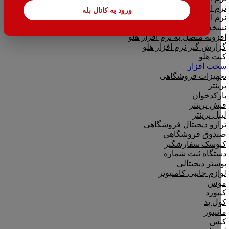
نرم افزار تحت وب|بدکا
ورود به کانال بله
نرم افزار CRM|لینک به هلو
نسخه آموزشی حسابداری هلو
افزونه متصل به نرم افزار هلو
گزارش گیر نرم افزار هلو
کیت هلو
سخت افزار
تجهیزات فروشگاهی
پرینتر
بارکدخوان
فیش پرینتر
لیبل پرینتر
ترازو دیجیتال فروشگاهی
صندوق فروشگاهی
کیوسک سفارشگیر
دستگاه ثبت شماره
پوستر دیجیتالی
لوازم جانبی کامپیوتر
موس
کیبورد
کول پد
مانیتور
کیس