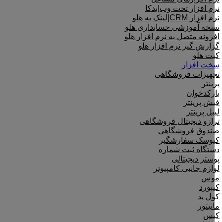
نرم افزار تحت وب|بدکا
نرم افزار CRM|لینک به هلو
نسخه آموزشی حسابداری هلو
افزونه متصل به نرم افزار هلو
گزارش گیر نرم افزار هلو
کیت هلو
سخت افزار
تجهیزات فروشگاهی
پرینتر
بارکدخوان
فیش پرینتر
لیبل پرینتر
ترازو دیجیتال فروشگاهی
صندوق فروشگاهی
کیوسک سفارشگیر
دستگاه ثبت شماره
پوستر دیجیتالی
لوازم جانبی کامپیوتر
موس
کیبورد
کول پد
مانیتور
کیس