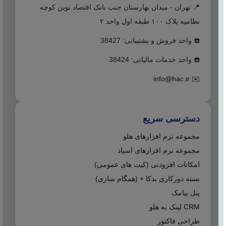
📍 تهران - میدان بهارستان جنب بانک اقتصاد نوین کوچه
نظامیه پلاک ۱۰۰ طبقه اول واحد ۲
☎️ واحد فروش و پشتیبانی: 38427
☎️ واحد خدمات مالیاتی: 38424
info@hac.ir
✉️
دسترسی سریع
مجموعه نرم افزارهای هلو
مجموعه نرم افزارهای اسپاد
امکانات افزودنی (کیت های عمومی)
بسته دورکاری بدکا + (همگام سازی)
پنل پیامک
CRM لینک به هلو
طراحی فاکتور