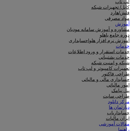
لپ تاپ
کابل/ تجهیزات شبکه
فلش/هارد
مواد مصرفی
آموزش
مشاوره و آموزش سامانه مودیان
دوره جامع باهلو
آموزش نرم افزار هلو|حسابداری
خدمات
خدمات استقرار و ورود اطلاعات
خدمات پشتیبانی
شبکه و امنیت شبکه
تعمیرات کامپیوتر و لپ تاپ
طراحی فاکتور
حسابداری مالی و مالیاتی
امور مالیاتی
پنل پیامک
طراحی سایت
مرکز دانلود
دپارتمان ها
حسابداریاب
ایران مالیات
مقالات آموزشی
راهنما