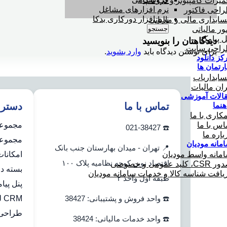
میرات کامپیوتر و لپ تاپ
نرم افزارهای مشاغل
احی فاکتور
نرم افزار دورکاری بدکا
ابداری مالی و مالیاتی
جستجو
ور مالیاتی
ل پیامک
دیدگاهتان را بنویسید
احی سایت
برای نوشتن دیدگاه باید
وارد بشوید
.
کز دانلود
ارتمان ها
ابداریاب
ران مالیات
الات آموزشی
هنما
تماس با ما
دستر
کاری با ما
مجموعه
اس با ما
☎️ 021-38427
باره ما
مجموعه 
مانه مودیان
📍 تهران - میدان بهارستان جنب بانک
مانه واسط مودیان
امکانا
اقتصاد نوین کوچه نظامیه پلاک ۱۰۰
C، کلید عمومی و خصوصی
بسته دو
یافت شناسه کالا و خدمات سامانه مودیان
طبقه اول واحد ۲
پنل پیا
☎️ واحد فروش و پشتیبانی: 38427
CRM لینک به هلو
طراحی 
☎️ واحد خدمات مالیاتی: 38424