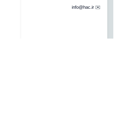
info@hac.ir
✉️
بستن
جستجو
خانه
نرم افزار
نرم افزار حسابداری هلو
شرکتی
فروشگاهی
تولیدی
جامع و صنعتی