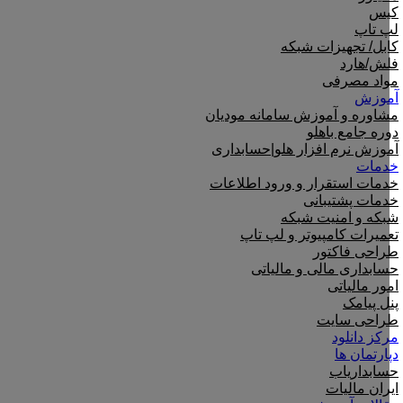
کیس
لپ تاپ
کابل/ تجهیزات شبکه
فلش/هارد
مواد مصرفی
آموزش
مشاوره و آموزش سامانه مودیان
دوره جامع باهلو
آموزش نرم افزار هلو|حسابداری
خدمات
خدمات استقرار و ورود اطلاعات
خدمات پشتیبانی
شبکه و امنیت شبکه
تعمیرات کامپیوتر و لپ تاپ
طراحی فاکتور
حسابداری مالی و مالیاتی
امور مالیاتی
پنل پیامک
طراحی سایت
مرکز دانلود
دپارتمان ها
حسابداریاب
ایران مالیات