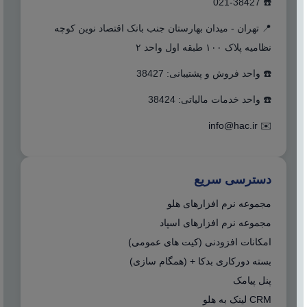
☎️ 021-38427
📍 تهران - میدان بهارستان جنب بانک اقتصاد نوین کوچه
نظامیه پلاک ۱۰۰ طبقه اول واحد ۲
☎️ واحد فروش و پشتیبانی: 38427
☎️ واحد خدمات مالیاتی: 38424
info@hac.ir
✉️
دسترسی سریع
مجموعه نرم افزارهای هلو
مجموعه نرم افزارهای اسپاد
امکانات افزودنی (کیت های عمومی)
بسته دورکاری بدکا + (همگام سازی)
پنل پیامک
CRM لینک به هلو