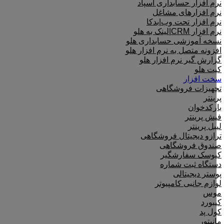
نرم افزار حسابداری اسپاد
نرم افزارهای مشاغل
نرم افزار تحت وب|بدکا
نرم افزار CRM|لینک به هلو
نسخه آموزشی حسابداری هلو
افزونه متصل به نرم افزار هلو
گزارش گیر نرم افزار هلو
کیت هلو
سخت افزار
تجهیزات فروشگاهی
پرینتر
بارکدخوان
فیش پرینتر
لیبل پرینتر
ترازو دیجیتال فروشگاهی
صندوق فروشگاهی
کیوسک سفارشگیر
دستگاه ثبت شماره
پوستر دیجیتالی
لوازم جانبی کامپیوتر
موس
کیبورد
کول پد
مانیتور