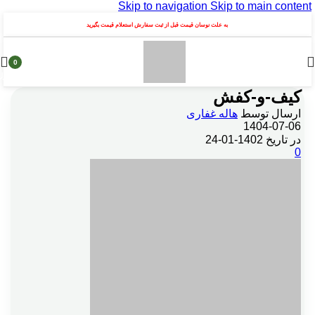
Skip to navigation
Skip to main content
به علت نوسان قیمت قبل از ثبت سفارش استعلام قیمت بگیرید
0
محصول
کیف-و-کفش
ارسال توسط
هاله غفاری
1404-07-06
در تاریخ 1402-01-24
0