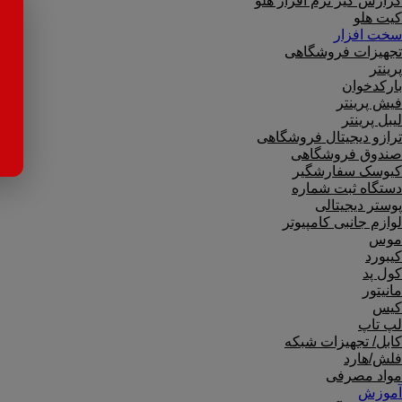
گزارش گیر نرم افزار هلو
کیت هلو
سخت افزار
تجهیزات فروشگاهی
پرینتر
بارکدخوان
فیش پرینتر
لیبل پرینتر
ترازو دیجیتال فروشگاهی
صندوق فروشگاهی
کیوسک سفارشگیر
دستگاه ثبت شماره
پوستر دیجیتالی
لوازم جانبی کامپیوتر
موس
کیبورد
کول پد
مانیتور
کیس
لپ تاپ
کابل/ تجهیزات شبکه
فلش/هارد
مواد مصرفی
آموزش