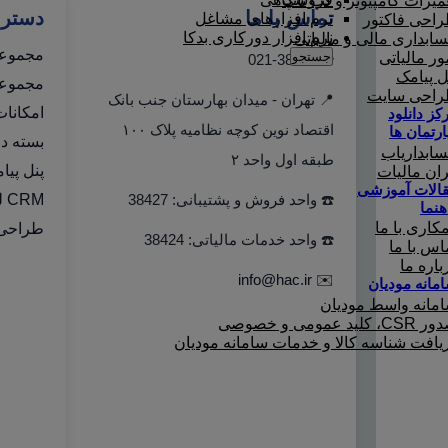
میرات کامپیوتر و لپ تاپ
تماس با ما
دستر
نرم افزارهای مشاغل
احی فاکتور
نرم افزار دورکاری بدکا
ابداری مالی و مالیاتی
مجموعه
جستجو
ور مالیاتی
☎️ 021-38427
ل پیامک
مجموعه 
احی سایت
📍 تهران - میدان بهارستان جنب بانک
امکانا
کز دانلود
اقتصاد نوین کوچه نظامیه پلاک ۱۰۰
ارتمان ها
بسته دو
ابداریاب
طبقه اول واحد ۲
پنل پیا
ران مالیات
الات آموزشی
☎️ واحد فروش و پشتیبانی: 38427
CRM لینک به هلو
هنما
کاری با ما
طراحی 
☎️ واحد خدمات مالیاتی: 38424
اس با ما
باره ما
info@hac.ir
✉️
مانه مودیان
مانه واسط مودیان
C، کلید عمومی و خصوصی
یافت شناسه کالا و خدمات سامانه مودیان