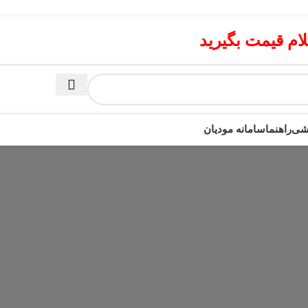
م قیمت بگیرید
زشی
راهنما
سامانه مودیان