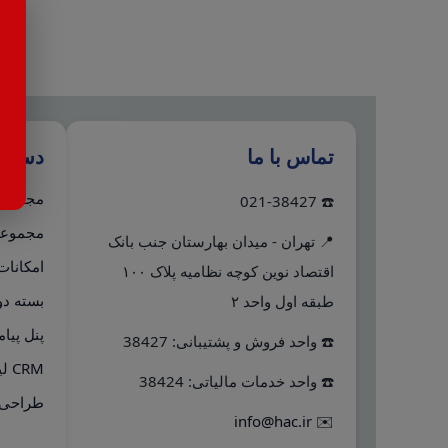
تماس با ما
دستر
مجموعه 
☎️ 021-38427
مجموعه 
📍 تهران - میدان بهارستان جنب بانک
امکانات
اقتصاد نوین کوچه نظامیه پلاک ۱۰۰
بسته دو
طبقه اول واحد ۲
پنل پیا
☎️ واحد فروش و پشتیبانی: 38427
CRM لینک به هلو
☎️ واحد خدمات مالیاتی: 38424
طراحی 
info@hac.ir
✉️