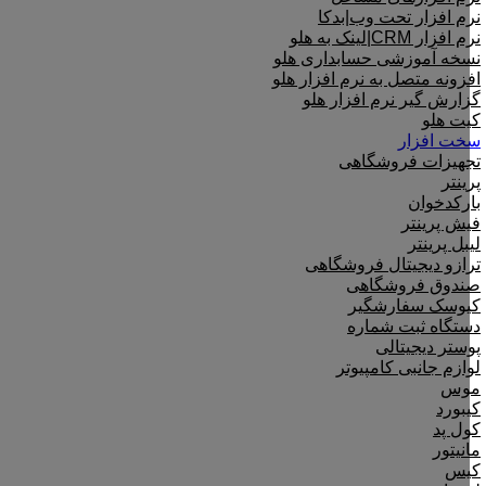
نرم افزار تحت وب|بدکا
نرم افزار CRM|لینک به هلو
نسخه آموزشی حسابداری هلو
افزونه متصل به نرم افزار هلو
گزارش گیر نرم افزار هلو
کیت هلو
سخت افزار
تجهیزات فروشگاهی
پرینتر
بارکدخوان
فیش پرینتر
لیبل پرینتر
ترازو دیجیتال فروشگاهی
صندوق فروشگاهی
کیوسک سفارشگیر
دستگاه ثبت شماره
پوستر دیجیتالی
لوازم جانبی کامپیوتر
موس
کیبورد
کول پد
مانیتور
کیس