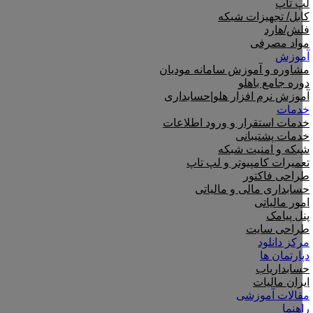
لپ تاپ
کابل/ تجهیزات شبکه
فلش/هارد
مواد مصرفی
آموزش
مشاوره و آموزش سامانه مودیان
دوره جامع باهلو
آموزش نرم افزار هلو|حسابداری
خدمات
خدمات استقرار و ورود اطلاعات
خدمات پشتیبانی
شبکه و امنیت شبکه
تعمیرات کامپیوتر و لپ تاپ
طراحی فاکتور
حسابداری مالی و مالیاتی
امور مالیاتی
پنل پیامک
طراحی سایت
مرکز دانلود
دپارتمان ها
حسابداریاب
ایران مالیات
مقالات آموزشی
راهنما