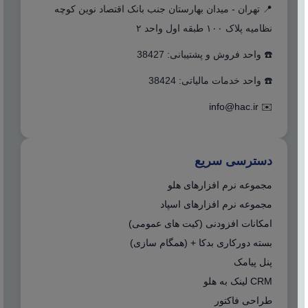
📍 تهران - میدان بهارستان جنب بانک اقتصاد نوین کوچه
نظامیه پلاک ۱۰۰ طبقه اول واحد ۲
☎️ واحد فروش و پشتیبانی: 38427
☎️ واحد خدمات مالیاتی: 38424
info@hac.ir
✉️
دسترسی سریع
مجموعه نرم افزارهای هلو
مجموعه نرم افزارهای اسپاد
امکانات افزودنی (کیت های عمومی)
بسته دورکاری بدکا + (همگام سازی)
پنل پیامک
CRM لینک به هلو
طراحی فاکتور