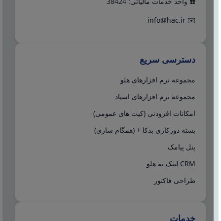
☎️ واحد خدمات مالیاتی: 38424
info@hac.ir
✉️
دسترسی سریع
مجموعه نرم افزارهای هلو
مجموعه نرم افزارهای اسپاد
امکانات افزودنی (کیت های عمومی)
بسته دورکاری بدکا + (همگام سازی)
پنل پیامک
CRM لینک به هلو
طراحی فاکتور
خدمات