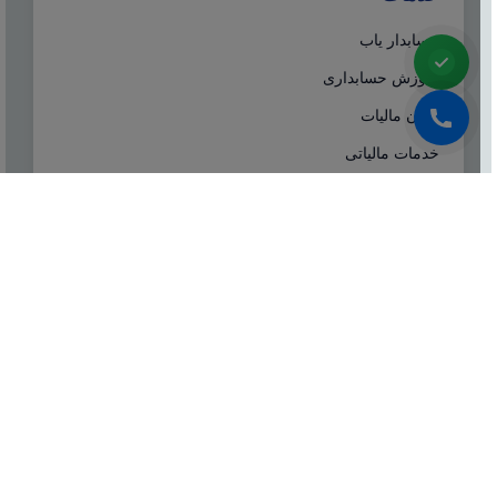
حسابدار یاب
آموزش حسابداری
ایران مالیات
خدمات مالیاتی
سامانه مودیان
درباره ما
شرکت مشاوره هاله افزار از سال ۱۳۷۷ همزمان با شروع
تولید نرم افزار حسابداری هلو، فعالیت تخصصی خود در
زمینه معرفی، مشاوره و انتخاب درست نرم افزار
حسابداری، تهیه سیستم‌های اطلاعاتی و لوازم جانبی مورد
نیاز نرم‌افزاری، استقرار سیستم حسابداری و آموزش و
ارائه خدمات حسابداری و مالیاتی بصورت کاملا تخصصی و