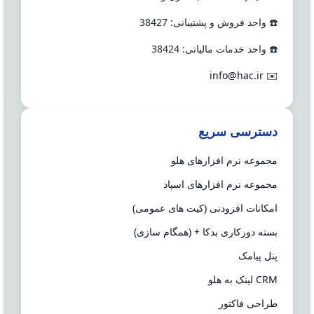
☎️ واحد فروش و پشتیبانی: 38427
☎️ واحد خدمات مالیاتی: 38424
info@hac.ir
✉️
دسترسی سریع
مجموعه نرم افزارهای هلو
مجموعه نرم افزارهای اسپاد
امکانات افزودنی (کیت های عمومی)
بسته دورکاری بدکا + (همگام سازی)
پنل پیامک
CRM لینک به هلو
طراحی فاکتور