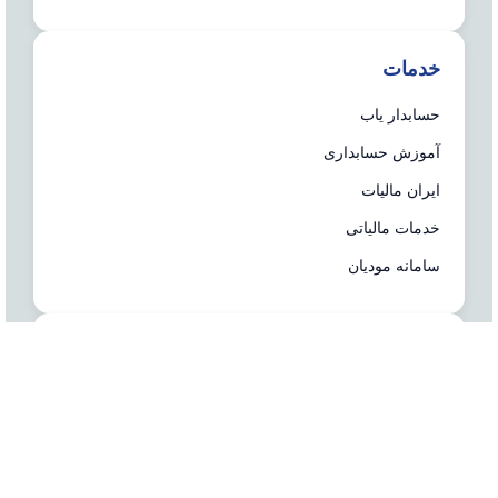
خدمات
حسابدار یاب
آموزش حسابداری
ایران مالیات
خدمات مالیاتی
سامانه مودیان
درباره ما
شرکت مشاوره هاله افزار از سال ۱۳۷۷ همزمان با شروع
تولید نرم افزار حسابداری هلو، فعالیت تخصصی خود در
زمینه معرفی، مشاوره و انتخاب درست نرم افزار
حسابداری، تهیه سیستم‌های اطلاعاتی و لوازم جانبی مورد