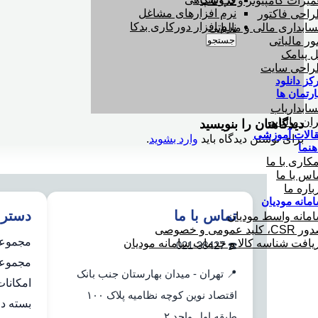
میرات کامپیوتر و لپ تاپ
نرم افزارهای مشاغل
احی فاکتور
نرم افزار دورکاری بدکا
ابداری مالی و مالیاتی
جستجو
ور مالیاتی
ل پیامک
احی سایت
کز دانلود
ارتمان ها
ابداریاب
ران مالیات
دیدگاهتان را بنویسید
الات آموزشی
برای نوشتن دیدگاه باید
وارد بشوید
.
هنما
کاری با ما
اس با ما
باره ما
مانه مودیان
تماس با ما
دستر
مانه واسط مودیان
C، کلید عمومی و خصوصی
مجموعه
یافت شناسه کالا و خدمات سامانه مودیان
☎️ 021-38427
مجموعه 
📍 تهران - میدان بهارستان جنب بانک
امکانا
اقتصاد نوین کوچه نظامیه پلاک ۱۰۰
بسته دو
طبقه اول واحد ۲