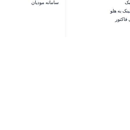
مک
سامانه مودیان
فاکتور
© 2025 هاله افزار - کلیه حقوق محفوظ است.