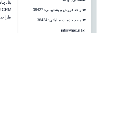
پنل پیا
☎️ واحد فروش و پشتیبانی: 38427
CRM لینک به هلو
طراحی 
☎️ واحد خدمات مالیاتی: 38424
info@hac.ir
✉️
بستن
جستجو
خانه
نرم افزار