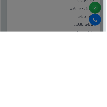
آموزش حسابداری
ایران مالیات
خدمات مالیاتی
سامانه مودیان
درباره ما
شرکت مشاوره هاله افزار از سال ۱۳۷۷ همزمان با شروع
تولید نرم افزار حسابداری هلو، فعالیت تخصصی خود در
زمینه معرفی، مشاوره و انتخاب درست نرم افزار
حسابداری، تهیه سیستم‌های اطلاعاتی و لوازم جانبی مورد
نیاز نرم‌افزاری، استقرار سیستم حسابداری و آموزش و
ارائه خدمات حسابداری و مالیاتی بصورت کاملا تخصصی و
حرفه‌ای آغاز نمود.