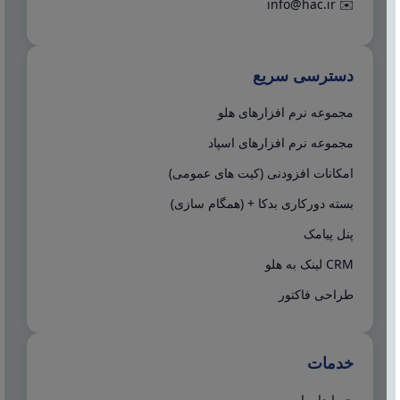
info@hac.ir
✉️
دسترسی سریع
مجموعه نرم افزارهای هلو
مجموعه نرم افزارهای اسپاد
امکانات افزودنی (کیت های عمومی)
بسته دورکاری بدکا + (همگام سازی)
پنل پیامک
CRM لینک به هلو
طراحی فاکتور
خدمات
حسابدار یاب