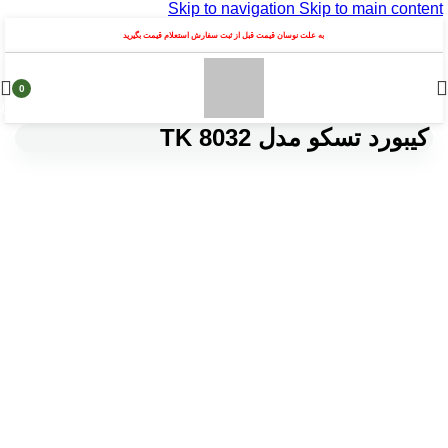
Skip to navigation
Skip to main content
به علت نوسان قیمت قبل از ثبت سفارش استعلام قیمت بگیرید
0
محصول
کیبورد تسکو مدل TK 8032
ارسال توسط
hacir
1402-09-14
در تاریخ 1402-09-14
0